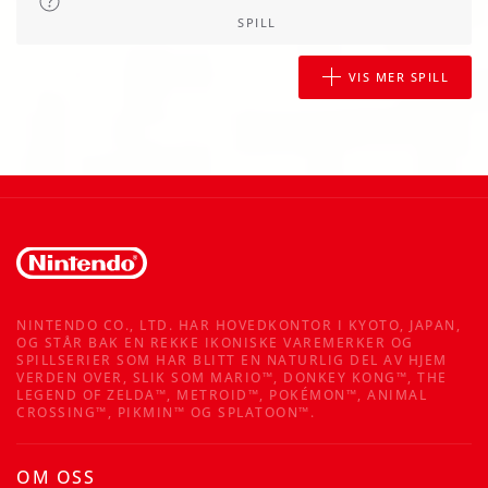
SPILL
VIS MER SPILL
NINTENDO CO., LTD. HAR HOVEDKONTOR I KYOTO, JAPAN,
OG STÅR BAK EN REKKE IKONISKE VAREMERKER OG
SPILLSERIER SOM HAR BLITT EN NATURLIG DEL AV HJEM
VERDEN OVER, SLIK SOM MARIO™, DONKEY KONG™, THE
LEGEND OF ZELDA™, METROID™, POKÉMON™, ANIMAL
CROSSING™, PIKMIN™ OG SPLATOON™.
OM OSS