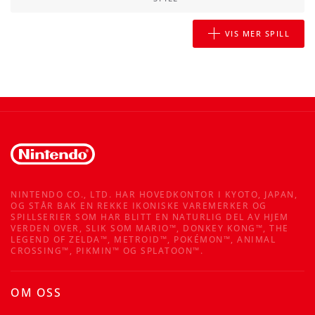
VIS MER SPILL
NINTENDO CO., LTD. HAR HOVEDKONTOR I KYOTO, JAPAN,
OG STÅR BAK EN REKKE IKONISKE VAREMERKER OG
SPILLSERIER SOM HAR BLITT EN NATURLIG DEL AV HJEM
VERDEN OVER, SLIK SOM MARIO™, DONKEY KONG™, THE
LEGEND OF ZELDA™, METROID™, POKÉMON™, ANIMAL
CROSSING™, PIKMIN™ OG SPLATOON™.
OM OSS