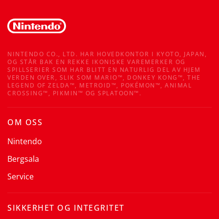
NINTENDO CO., LTD. HAR HOVEDKONTOR I KYOTO, JAPAN,
OG STÅR BAK EN REKKE IKONISKE VAREMERKER OG
SPILLSERIER SOM HAR BLITT EN NATURLIG DEL AV HJEM
VERDEN OVER, SLIK SOM MARIO™, DONKEY KONG™, THE
LEGEND OF ZELDA™, METROID™, POKÉMON™, ANIMAL
CROSSING™, PIKMIN™ OG SPLATOON™.
OM OSS
Nintendo
Bergsala
Service
SIKKERHET OG INTEGRITET