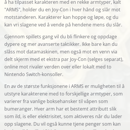
å ha tilpasset karakteren med en rekke armtyper, kalt
"ARMS", holder du en Joy-Con i hver hånd og slår mot
motstanderen. Karakterer kan hoppe og løpe, og du
kan vri slagene ved å vende på hendene mens du slår.
Gjennom spillets gang vil du bli flinkere og oppdage
dypere og mer avanserte taktikker. Ikke bare kan du
slåss mot datamaskinen, men også mot en venn via
delt skjerm med et ekstra par Joy-Con (selges separat),
online mot rivaler verden over eller lokalt med to
Nintendo Switch-konsoller.
En av de største funksjonene i ARMS er muligheten til å
utstyre karakterene med to forskjellige armtyper, som
varierer fra vanlige boksehansker til våpen som
bumeranger. Hver arm har et bestemt attributt slik
som ild, is eller elektrisitet, som aktiveres når du lader
opp slagene. Du vil også kunne tjene penger som kan