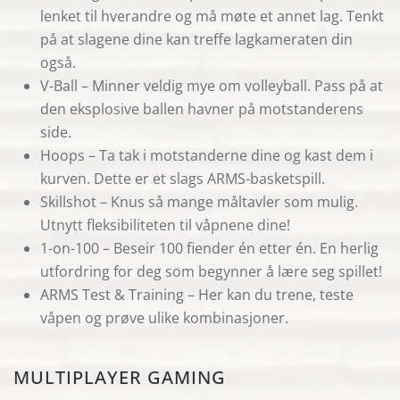
lenket til hverandre og må møte et annet lag. Tenkt
på at slagene dine kan treffe lagkameraten din
også.
V-Ball – Minner veldig mye om volleyball. Pass på at
den eksplosive ballen havner på motstanderens
side.
Hoops – Ta tak i motstanderne dine og kast dem i
kurven. Dette er et slags ARMS-basketspill.
Skillshot – Knus så mange måltavler som mulig.
Utnytt fleksibiliteten til våpnene dine!
1-on-100 – Beseir 100 fiender én etter én. En herlig
utfordring for deg som begynner å lære seg spillet!
ARMS Test & Training – Her kan du trene, teste
våpen og prøve ulike kombinasjoner.
MULTIPLAYER GAMING