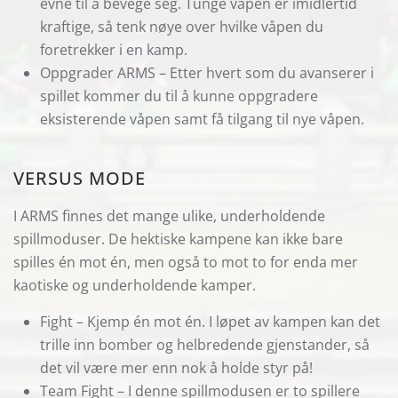
evne til å bevege seg. Tunge våpen er imidlertid
kraftige, så tenk nøye over hvilke våpen du
foretrekker i en kamp.
Oppgrader ARMS – Etter hvert som du avanserer i
spillet kommer du til å kunne oppgradere
eksisterende våpen samt få tilgang til nye våpen.
VERSUS MODE
I ARMS finnes det mange ulike, underholdende
spillmoduser. De hektiske kampene kan ikke bare
spilles én mot én, men også to mot to for enda mer
kaotiske og underholdende kamper.
Fight – Kjemp én mot én. I løpet av kampen kan det
trille inn bomber og helbredende gjenstander, så
det vil være mer enn nok å holde styr på!
Team Fight – I denne spillmodusen er to spillere