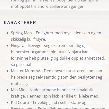
rom og gå inn i en felles lobby, der du kan spille
mot opptil tre andre spillere om gangen.
KARAKTERER
Spring Man – En fighter med mye lidenskap og en
skikkelig kul frisyre.
Ninjara – Beveger seg ekstremt smidig og
behersker urgammel ninjutsu. Ninjara kan
forsvinne helt plutselig og dukke opp et annet sted,
så pass på!
Master Mummy – Den eneste karakteren som kan
helbrede seg selv samtidig som den beskytter seg
mot slag.
Min Min – Nudel-armene hennes er smakfullt
kraftige. Hennes ”spin kick” er ikke til å leke med.
Kid Cobra – Er veldig glad i selfie-stativ og
livestreaming. En kul fighter som lader opp mektige