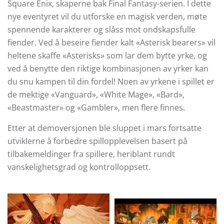
Square Enix, skaperne bak Final Fantasy-serien. I dette
nye eventyret vil du utforske en magisk verden, møte
spennende karakterer og slåss mot ondskapsfulle
fiender. Ved å beseire fiender kalt «Asterisk bearers» vil
heltene skaffe «Asterisks» som lar dem bytte yrke, og
ved å benytte den riktige kombinasjonen av yrker kan
du snu kampen til din fordel! Noen av yrkene i spillet er
de mektige «Vanguard», «White Mage», «Bard»,
«Beastmaster» og «Gambler», men flere finnes.
Etter at demoversjonen ble sluppet i mars fortsatte
utviklerne å forbedre spillopplevelsen basert på
tilbakemeldinger fra spillere, heriblant rundt
vanskelighetsgrad og kontrolloppsett.