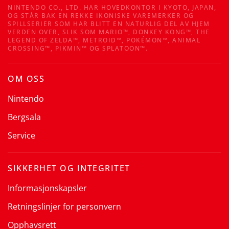
NINTENDO CO., LTD. HAR HOVEDKONTOR I KYOTO, JAPAN,
OG STÅR BAK EN REKKE IKONISKE VAREMERKER OG
SPILLSERIER SOM HAR BLITT EN NATURLIG DEL AV HJEM
VERDEN OVER, SLIK SOM MARIO™, DONKEY KONG™, THE
LEGEND OF ZELDA™, METROID™, POKÉMON™, ANIMAL
CROSSING™, PIKMIN™ OG SPLATOON™.
OM OSS
Nintendo
Bergsala
Service
SIKKERHET OG INTEGRITET
Informasjonskapsler
Retningslinjer for personvern
Opphavsrett