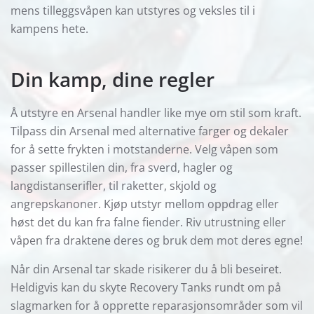
mens tilleggsvåpen kan utstyres og veksles til i
kampens hete.
Din kamp, dine regler
Å utstyre en Arsenal handler like mye om stil som kraft.
Tilpass din Arsenal med alternative farger og dekaler
for å sette frykten i motstanderne. Velg våpen som
passer spillestilen din, fra sverd, hagler og
langdistanserifler, til raketter, skjold og
angrepskanoner. Kjøp utstyr mellom oppdrag eller
høst det du kan fra falne fiender. Riv utrustning eller
våpen fra draktene deres og bruk dem mot deres egne!
Når din Arsenal tar skade risikerer du å bli beseiret.
Heldigvis kan du skyte Recovery Tanks rundt om på
slagmarken for å opprette reparasjonsområder som vil