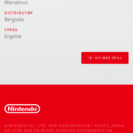
Marvelous
DISTRIBUTØR
Bergsala
SPRÅK
engelsk
VIS MER SPILL
NINTENDO CO., LTD. HAR HOVEDKONTOR I KYOTO, JAPAN,
OG STÅR BAK EN REKKE IKONISKE VAREMERKER OG