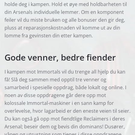
holde deg i kampen. Hold et øye med holdbarheten til
din Arsenals individuelle lemmer. Om en komponent
feiler vil du miste bruken og alle bonuser den gir deg,
pluss at reparasjonskostnaden vil komme ut av din
lomme fra gevinsten din etter kampen.
Gode venner, bedre fiender
I kampen mot Immortals vil du trenge all hjelp du kan
få! Slå deg sammen med opptil tre venner og
samarbeid i spesielle oppdrag, både lokalt og online. I
noen av disse oppdragene går dere opp mot
kolossale Immortal-maskiner i en sann kamp for
overlevelse, hvor lagarbeid er den eneste veien til seier.
Du kan også gå opp mot fiendtlige Reclaimers i deres
Arsenal; beseir dem og bevis din dominans! Dusører,
våpen og utrustning som tjenes i disse oppdragene