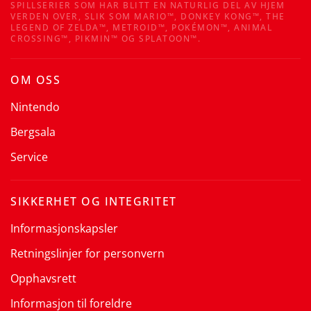
SPILLSERIER SOM HAR BLITT EN NATURLIG DEL AV HJEM
VERDEN OVER, SLIK SOM MARIO™, DONKEY KONG™, THE
LEGEND OF ZELDA™, METROID™, POKÉMON™, ANIMAL
CROSSING™, PIKMIN™ OG SPLATOON™.
OM OSS
Nintendo
Bergsala
Service
SIKKERHET OG INTEGRITET
Informasjonskapsler
Retningslinjer for personvern
Opphavsrett
Informasjon til foreldre