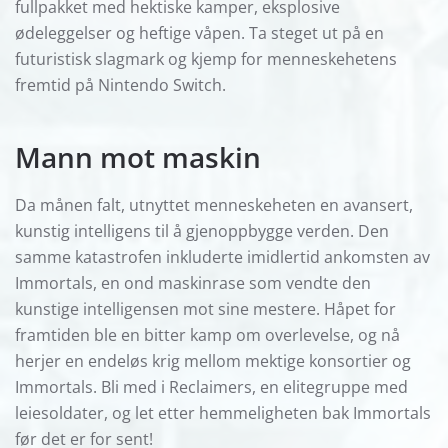
fullpakket med hektiske kamper, eksplosive
ødeleggelser og heftige våpen. Ta steget ut på en
futuristisk slagmark og kjemp for menneskehetens
fremtid på Nintendo Switch.
Mann mot maskin
Da månen falt, utnyttet menneskeheten en avansert,
kunstig intelligens til å gjenoppbygge verden. Den
samme katastrofen inkluderte imidlertid ankomsten av
Immortals, en ond maskinrase som vendte den
kunstige intelligensen mot sine mestere. Håpet for
framtiden ble en bitter kamp om overlevelse, og nå
herjer en endeløs krig mellom mektige konsortier og
Immortals. Bli med i Reclaimers, en elitegruppe med
leiesoldater, og let etter hemmeligheten bak Immortals
før det er for sent!