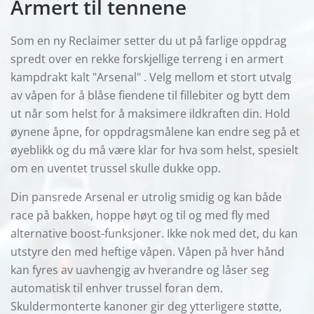
Armert til tennene
Som en ny Reclaimer setter du ut på farlige oppdrag
spredt over en rekke forskjellige terreng i en armert
kampdrakt kalt "Arsenal" . Velg mellom et stort utvalg
av våpen for å blåse fiendene til fillebiter og bytt dem
ut når som helst for å maksimere ildkraften din. Hold
øynene åpne, for oppdragsmålene kan endre seg på et
øyeblikk og du må være klar for hva som helst, spesielt
om en uventet trussel skulle dukke opp.
Din pansrede Arsenal er utrolig smidig og kan både
race på bakken, hoppe høyt og til og med fly med
alternative boost-funksjoner. Ikke nok med det, du kan
utstyre den med heftige våpen. Våpen på hver hånd
kan fyres av uavhengig av hverandre og låser seg
automatisk til enhver trussel foran dem.
Skuldermonterte kanoner gir deg ytterligere støtte,