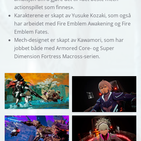
actionspillet som finnes».
Karakterene er skapt av Yusuke Kozaki, som også
har arbeidet med Fire Emblem Awakening og Fire
Emblem Fates.
Mech-designet er skapt av Kawamori, som har
jobbet både med Armored Core- og Super
Dimension Fortress Macross-serien.