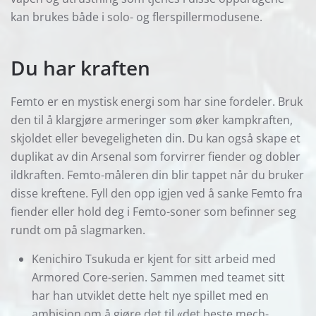
kan brukes både i solo- og flerspillermodusene.
Du har kraften
Femto er en mystisk energi som har sine fordeler. Bruk
den til å klargjøre armeringer som øker kampkraften,
skjoldet eller bevegeligheten din. Du kan også skape et
duplikat av din Arsenal som forvirrer fiender og dobler
ildkraften. Femto-måleren din blir tappet når du bruker
disse kreftene. Fyll den opp igjen ved å sanke Femto fra
fiender eller hold deg i Femto-soner som befinner seg
rundt om på slagmarken.
Kenichiro Tsukuda er kjent for sitt arbeid med
Armored Core-serien. Sammen med teamet sitt
har han utviklet dette helt nye spillet med en
ambisjon om å gjøre det til «det beste mech-