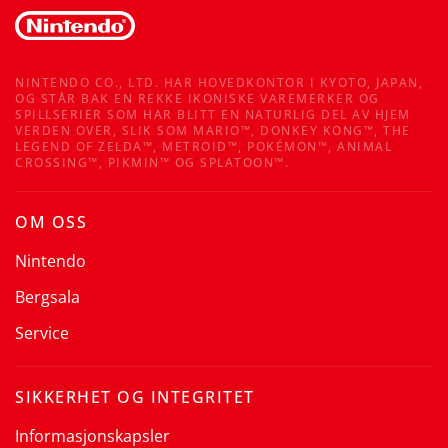
NINTENDO CO., LTD. HAR HOVEDKONTOR I KYOTO, JAPAN,
OG STÅR BAK EN REKKE IKONISKE VAREMERKER OG
SPILLSERIER SOM HAR BLITT EN NATURLIG DEL AV HJEM
VERDEN OVER, SLIK SOM MARIO™, DONKEY KONG™, THE
LEGEND OF ZELDA™, METROID™, POKÉMON™, ANIMAL
CROSSING™, PIKMIN™ OG SPLATOON™.
OM OSS
Nintendo
Bergsala
Service
SIKKERHET OG INTEGRITET
Informasjonskapsler