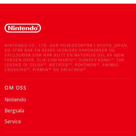
NINTENDO CO., LTD. HAR HOVEDKONTOR I KYOTO, JAPAN,
OG STÅR BAK EN REKKE IKONISKE VAREMERKER OG
SPILLSERIER SOM HAR BLITT EN NATURLIG DEL AV HJEM
VERDEN OVER, SLIK SOM MARIO™, DONKEY KONG™, THE
LEGEND OF ZELDA™, METROID™, POKÉMON™, ANIMAL
CROSSING™, PIKMIN™ OG SPLATOON™.
OM OSS
Nintendo
Bergsala
Service