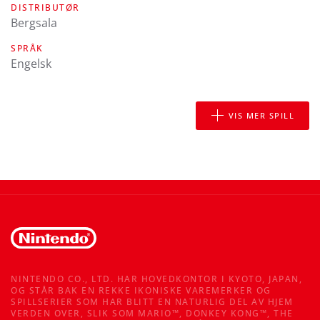
DISTRIBUTØR
Bergsala
SPRÅK
engelsk
VIS MER SPILL
NINTENDO CO., LTD. HAR HOVEDKONTOR I KYOTO, JAPAN,
OG STÅR BAK EN REKKE IKONISKE VAREMERKER OG
SPILLSERIER SOM HAR BLITT EN NATURLIG DEL AV HJEM
VERDEN OVER, SLIK SOM MARIO™, DONKEY KONG™, THE