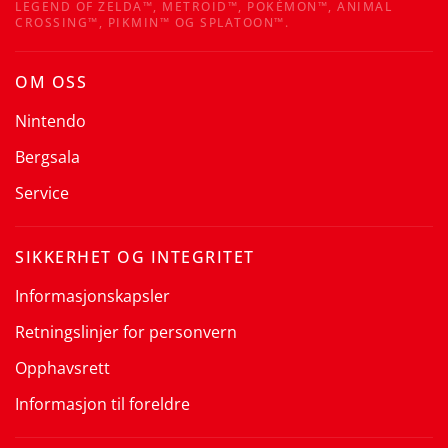
LEGEND OF ZELDA™, METROID™, POKÉMON™, ANIMAL
CROSSING™, PIKMIN™ OG SPLATOON™.
OM OSS
Nintendo
Bergsala
Service
SIKKERHET OG INTEGRITET
Informasjonskapsler
Retningslinjer for personvern
Opphavsrett
Informasjon til foreldre