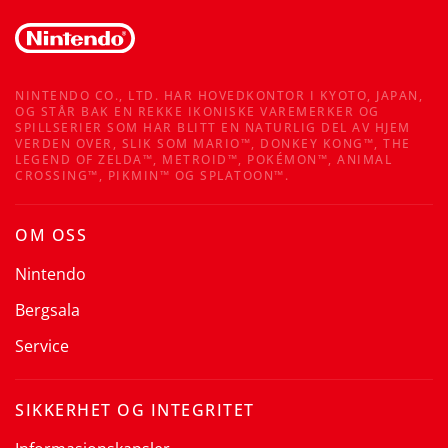
NINTENDO CO., LTD. HAR HOVEDKONTOR I KYOTO, JAPAN,
OG STÅR BAK EN REKKE IKONISKE VAREMERKER OG
SPILLSERIER SOM HAR BLITT EN NATURLIG DEL AV HJEM
VERDEN OVER, SLIK SOM MARIO™, DONKEY KONG™, THE
LEGEND OF ZELDA™, METROID™, POKÉMON™, ANIMAL
CROSSING™, PIKMIN™ OG SPLATOON™.
OM OSS
Nintendo
Bergsala
Service
SIKKERHET OG INTEGRITET