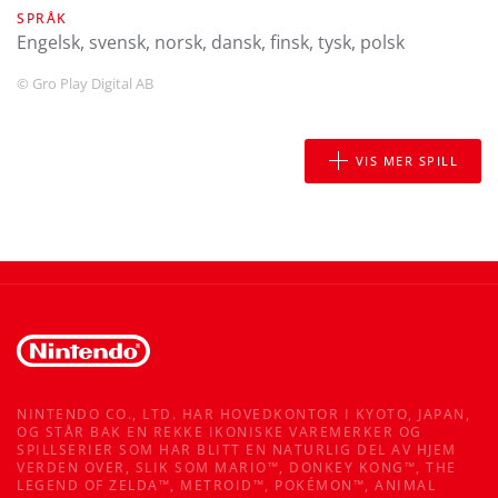
SPRÅK
engelsk, svensk, norsk, dansk, finsk, tysk, polsk
© Gro Play Digital AB
VIS MER SPILL
NINTENDO CO., LTD. HAR HOVEDKONTOR I KYOTO, JAPAN,
OG STÅR BAK EN REKKE IKONISKE VAREMERKER OG
SPILLSERIER SOM HAR BLITT EN NATURLIG DEL AV HJEM
VERDEN OVER, SLIK SOM MARIO™, DONKEY KONG™, THE
LEGEND OF ZELDA™, METROID™, POKÉMON™, ANIMAL