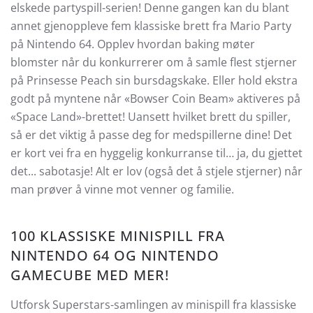
elskede partyspill-serien! Denne gangen kan du blant
annet gjenoppleve fem klassiske brett fra Mario Party
på Nintendo 64. Opplev hvordan baking møter
blomster når du konkurrerer om å samle flest stjerner
på Prinsesse Peach sin bursdagskake. Eller hold ekstra
godt på myntene når «Bowser Coin Beam» aktiveres på
«Space Land»-brettet! Uansett hvilket brett du spiller,
så er det viktig å passe deg for medspillerne dine! Det
er kort vei fra en hyggelig konkurranse til… ja, du gjettet
det... sabotasje! Alt er lov (også det å stjele stjerner) når
man prøver å vinne mot venner og familie.
100 KLASSISKE MINISPILL FRA
NINTENDO 64 OG NINTENDO
GAMECUBE MED MER!
Utforsk Superstars-samlingen av minispill fra klassiske