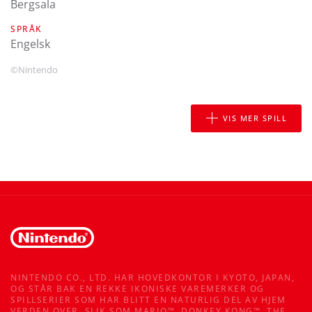
Bergsala
SPRÅK
engelsk
©Nintendo
VIS MER SPILL
NINTENDO CO., LTD. HAR HOVEDKONTOR I KYOTO, JAPAN,
OG STÅR BAK EN REKKE IKONISKE VAREMERKER OG
SPILLSERIER SOM HAR BLITT EN NATURLIG DEL AV HJEM
VERDEN OVER, SLIK SOM MARIO™, DONKEY KONG™, THE