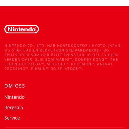
NINTENDO CO., LTD. HAR HOVEDKONTOR I KYOTO, JAPAN,
OG STÅR BAK EN REKKE IKONISKE VAREMERKER OG
SPILLSERIER SOM HAR BLITT EN NATURLIG DEL AV HJEM
VERDEN OVER, SLIK SOM MARIO™, DONKEY KONG™, THE
LEGEND OF ZELDA™, METROID™, POKÉMON™, ANIMAL
CROSSING™, PIKMIN™ OG SPLATOON™.
OM OSS
Nintendo
Bergsala
Service