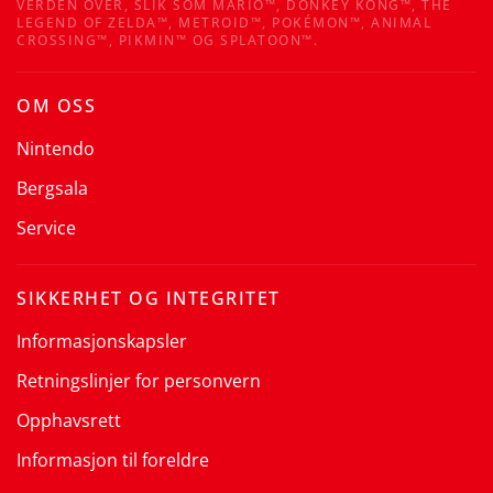
VERDEN OVER, SLIK SOM MARIO™, DONKEY KONG™, THE
LEGEND OF ZELDA™, METROID™, POKÉMON™, ANIMAL
CROSSING™, PIKMIN™ OG SPLATOON™.
OM OSS
Nintendo
Bergsala
Service
SIKKERHET OG INTEGRITET
Informasjonskapsler
Retningslinjer for personvern
Opphavsrett
Informasjon til foreldre