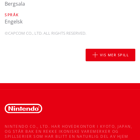
Bergsala
SPRÅK
engelsk
©CAPCOM CO., LTD. ALL RIGHTS RESERVED.
VIS MER SPILL
NINTENDO CO., LTD. HAR HOVEDKONTOR I KYOTO, JAPAN,
OG STÅR BAK EN REKKE IKONISKE VAREMERKER OG
SPILLSERIER SOM HAR BLITT EN NATURLIG DEL AV HJEM