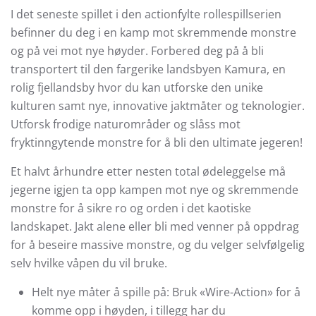
I det seneste spillet i den actionfylte rollespillserien
befinner du deg i en kamp mot skremmende monstre
og på vei mot nye høyder. Forbered deg på å bli
transportert til den fargerike landsbyen Kamura, en
rolig fjellandsby hvor du kan utforske den unike
kulturen samt nye, innovative jaktmåter og teknologier.
Utforsk frodige naturområder og slåss mot
fryktinngytende monstre for å bli den ultimate jegeren!
Et halvt århundre etter nesten total ødeleggelse må
jegerne igjen ta opp kampen mot nye og skremmende
monstre for å sikre ro og orden i det kaotiske
landskapet. Jakt alene eller bli med venner på oppdrag
for å beseire massive monstre, og du velger selvfølgelig
selv hvilke våpen du vil bruke.
Helt nye måter å spille på: Bruk «Wire-Action» for å
komme opp i høyden, i tillegg har du