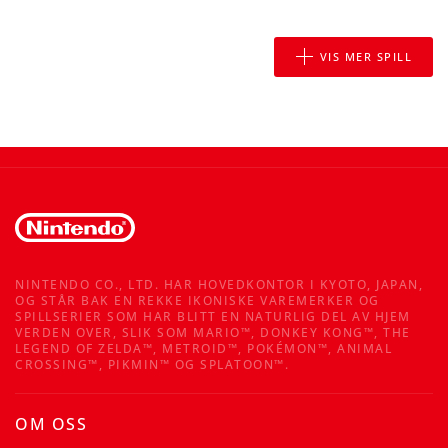
VIS MER SPILL
NINTENDO CO., LTD. HAR HOVEDKONTOR I KYOTO, JAPAN,
OG STÅR BAK EN REKKE IKONISKE VAREMERKER OG
SPILLSERIER SOM HAR BLITT EN NATURLIG DEL AV HJEM
VERDEN OVER, SLIK SOM MARIO™, DONKEY KONG™, THE
LEGEND OF ZELDA™, METROID™, POKÉMON™, ANIMAL
CROSSING™, PIKMIN™ OG SPLATOON™.
OM OSS