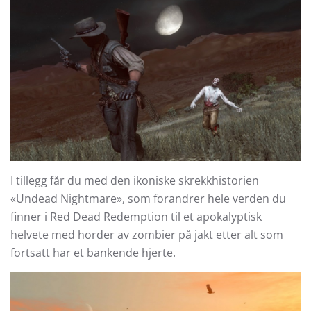
I tillegg får du med den ikoniske skrekkhistorien
«Undead Nightmare», som forandrer hele verden du
finner i Red Dead Redemption til et apokalyptisk
helvete med horder av zombier på jakt etter alt som
fortsatt har et bankende hjerte.