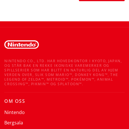
NINTENDO CO., LTD. HAR HOVEDKONTOR I KYOTO, JAPAN,
OG STÅR BAK EN REKKE IKONISKE VAREMERKER OG
SPILLSERIER SOM HAR BLITT EN NATURLIG DEL AV HJEM
VERDEN OVER, SLIK SOM MARIO™, DONKEY KONG™, THE
LEGEND OF ZELDA™, METROID™, POKÉMON™, ANIMAL
CROSSING™, PIKMIN™ OG SPLATOON™.
OM OSS
Nintendo
Bergsala