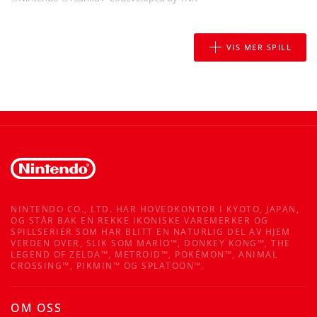
VIS MER SPILL
NINTENDO CO., LTD. HAR HOVEDKONTOR I KYOTO, JAPAN,
OG STÅR BAK EN REKKE IKONISKE VAREMERKER OG
SPILLSERIER SOM HAR BLITT EN NATURLIG DEL AV HJEM
VERDEN OVER, SLIK SOM MARIO™, DONKEY KONG™, THE
LEGEND OF ZELDA™, METROID™, POKÉMON™, ANIMAL
CROSSING™, PIKMIN™ OG SPLATOON™.
OM OSS