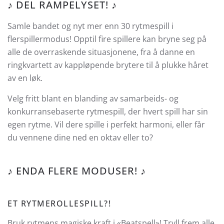
♪ DEL RAMPELYSET! ♪
Samle bandet og nyt mer enn 30 rytmespill i
flerspillermodus! Opptil fire spillere kan bryne seg på
alle de overraskende situasjonene, fra å danne en
ringkvartett av kappløpende brytere til å plukke håret
av en løk.
Velg fritt blant en blanding av samarbeids- og
konkurransebaserte rytmespill, der hvert spill har sin
egen rytme. Vil dere spille i perfekt harmoni, eller får
du vennene dine ned en oktav eller to?
♪ ENDA FLERE MODUSER! ♪
ET RYTMEROLLESPILL?!
Bruk rytmens magiske kraft i «Beatspell»! Tryll frem alle