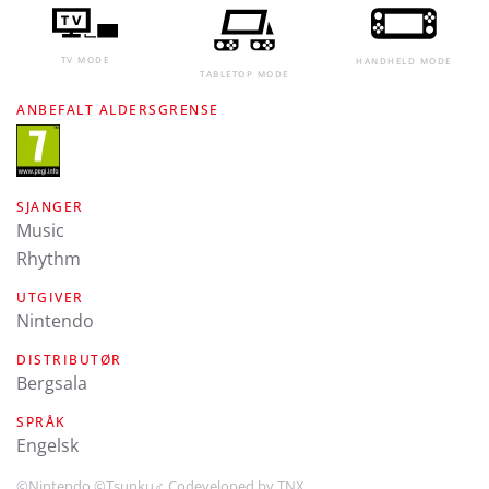
TV MODE
HANDHELD MODE
TABLETOP MODE
ANBEFALT ALDERSGRENSE
SJANGER
Music
Rhythm
UTGIVER
Nintendo
DISTRIBUTØR
Bergsala
SPRÅK
engelsk
©Nintendo ©Tsunku♂ Codeveloped by TNX