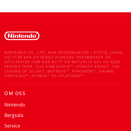
NINTENDO CO., LTD. HAR HOVEDKONTOR I KYOTO, JAPAN,
OG STÅR BAK EN REKKE IKONISKE VAREMERKER OG
SPILLSERIER SOM HAR BLITT EN NATURLIG DEL AV HJEM
VERDEN OVER, SLIK SOM MARIO™, DONKEY KONG™, THE
LEGEND OF ZELDA™, METROID™, POKÉMON™, ANIMAL
CROSSING™, PIKMIN™ OG SPLATOON™.
OM OSS
Nintendo
Bergsala
Service