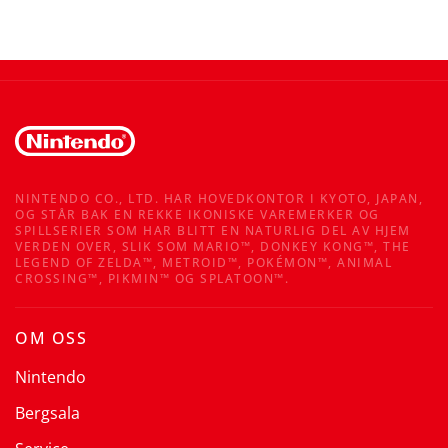
NINTENDO CO., LTD. HAR HOVEDKONTOR I KYOTO, JAPAN,
OG STÅR BAK EN REKKE IKONISKE VAREMERKER OG
SPILLSERIER SOM HAR BLITT EN NATURLIG DEL AV HJEM
VERDEN OVER, SLIK SOM MARIO™, DONKEY KONG™, THE
LEGEND OF ZELDA™, METROID™, POKÉMON™, ANIMAL
CROSSING™, PIKMIN™ OG SPLATOON™.
OM OSS
Nintendo
Bergsala