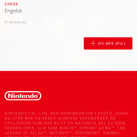
SPRÅK
engelsk
© Nintendo
VIS MER SPILL
NINTENDO CO., LTD. HAR HOVEDKONTOR I KYOTO, JAPAN,
OG STÅR BAK EN REKKE IKONISKE VAREMERKER OG
SPILLSERIER SOM HAR BLITT EN NATURLIG DEL AV HJEM
VERDEN OVER, SLIK SOM MARIO™, DONKEY KONG™, THE
LEGEND OF ZELDA™, METROID™, POKÉMON™, ANIMAL