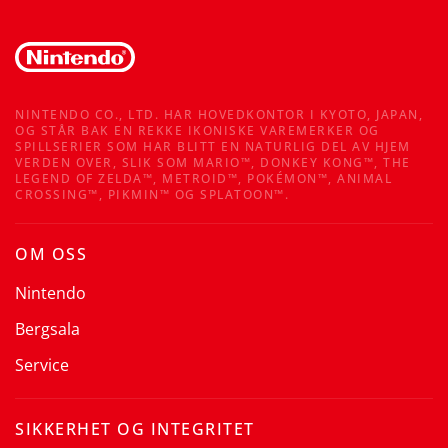
NINTENDO CO., LTD. HAR HOVEDKONTOR I KYOTO, JAPAN,
OG STÅR BAK EN REKKE IKONISKE VAREMERKER OG
SPILLSERIER SOM HAR BLITT EN NATURLIG DEL AV HJEM
VERDEN OVER, SLIK SOM MARIO™, DONKEY KONG™, THE
LEGEND OF ZELDA™, METROID™, POKÉMON™, ANIMAL
CROSSING™, PIKMIN™ OG SPLATOON™.
OM OSS
Nintendo
Bergsala
Service
SIKKERHET OG INTEGRITET