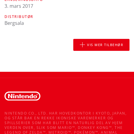
3. mars 2017
DISTRIBUTØR
Bergsala
VIS MER TILBEHØR
NINTENDO CO., LTD. HAR HOVEDKONTOR I KYOTO, JAPAN,
OG STÅR BAK EN REKKE IKONISKE VAREMERKER OG
SPILLSERIER SOM HAR BLITT EN NATURLIG DEL AV HJEM
VERDEN OVER, SLIK SOM MARIO™, DONKEY KONG™, THE
LEGEND OF ZELDA™, METROID™, POKÉMON™, ANIMAL