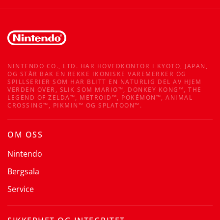
NINTENDO CO., LTD. HAR HOVEDKONTOR I KYOTO, JAPAN,
OG STÅR BAK EN REKKE IKONISKE VAREMERKER OG
SPILLSERIER SOM HAR BLITT EN NATURLIG DEL AV HJEM
VERDEN OVER, SLIK SOM MARIO™, DONKEY KONG™, THE
LEGEND OF ZELDA™, METROID™, POKÉMON™, ANIMAL
CROSSING™, PIKMIN™ OG SPLATOON™.
OM OSS
Nintendo
Bergsala
Service