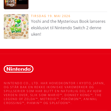
TIRSDAG 19. MAI 2026
Yoshi and the Mysterious Book lanseres
eksklusivt til Nintendo Switch 2 denne
uken!
NINTENDO CO., LTD. HAR HOVEDKONTOR I KYOTO, JAPAN,
OG STÅR BAK EN REKKE IKONISKE VAREMERKER OG
SPILLSERIER SOM HAR BLITT EN NATURLIG DEL AV HJEM
VERDEN OVER, SLIK SOM MARIO™, DONKEY KONG™, THE
LEGEND OF ZELDA™, METROID™, POKÉMON™, ANIMAL
CROSSING™, PIKMIN™ OG SPLATOON™.