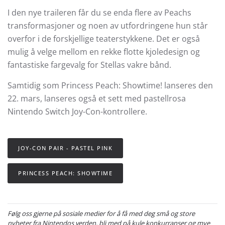
I den nye traileren får du se enda flere av Peachs
transformasjoner og noen av utfordringene hun står
overfor i de forskjellige teaterstykkene. Det er også
mulig å velge mellom en rekke flotte kjoledesign og
fantastiske fargevalg for Stellas vakre bånd.
Samtidig som Princess Peach: Showtime! lanseres den
22. mars, lanseres også et sett med pastellrosa
Nintendo Switch Joy-Con-kontrollere.
JOY-CON PAIR - PASTEL PINK
PRINCESS PEACH: SHOWTIME
Følg oss gjerne på sosiale medier for å få med deg små og store
nyheter fra Nintendos verden, bli med på kule konkurranser og mye