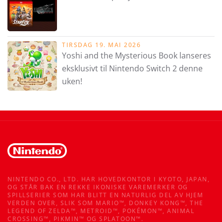
TIRSDAG 19. MAI 2026
Yoshi and the Mysterious Book lanseres
eksklusivt til Nintendo Switch 2 denne
uken!
NINTENDO CO., LTD. HAR HOVEDKONTOR I KYOTO, JAPAN,
OG STÅR BAK EN REKKE IKONISKE VAREMERKER OG
SPILLSERIER SOM HAR BLITT EN NATURLIG DEL AV HJEM
VERDEN OVER, SLIK SOM MARIO™, DONKEY KONG™, THE
LEGEND OF ZELDA™, METROID™, POKÉMON™, ANIMAL
CROSSING™, PIKMIN™ OG SPLATOON™.