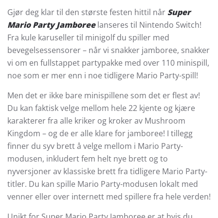
Gjør deg klar til den største festen hittil når
Super
Mario Party Jamboree
lanseres til Nintendo Switch!
Fra kule karuseller til minigolf du spiller med
bevegelsessensorer – når vi snakker jamboree, snakker
vi om en fullstappet partypakke med over 110 minispill,
noe som er mer enn i noe tidligere Mario Party-spill!
Men det er ikke bare minispillene som det er flest av!
Du kan faktisk velge mellom hele 22 kjente og kjære
karakterer fra alle kriker og kroker av Mushroom
Kingdom – og de er alle klare for jamboree! I tillegg
finner du syv brett å velge mellom i Mario Party-
modusen, inkludert fem helt nye brett og to
nyversjoner av klassiske brett fra tidligere Mario Party-
titler. Du kan spille Mario Party-modusen lokalt med
venner eller over internett med spillere fra hele verden!
Unikt for Super Mario Party Jamboree er at hvis du