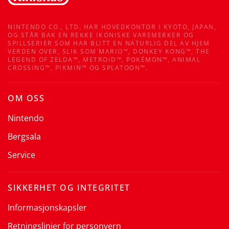
NINTENDO CO., LTD. HAR HOVEDKONTOR I KYOTO, JAPAN,
OG STÅR BAK EN REKKE IKONISKE VAREMERKER OG
SPILLSERIER SOM HAR BLITT EN NATURLIG DEL AV HJEM
VERDEN OVER, SLIK SOM MARIO™, DONKEY KONG™, THE
LEGEND OF ZELDA™, METROID™, POKÉMON™, ANIMAL
CROSSING™, PIKMIN™ OG SPLATOON™.
OM OSS
Nintendo
Bergsala
Service
SIKKERHET OG INTEGRITET
Informasjonskapsler
Retningslinjer for personvern