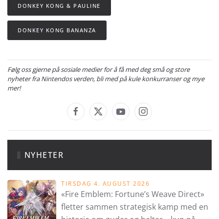
DONKEY KONG & PAULINE
DONKEY KONG BANANZA
Følg oss gjerne på sosiale medier for å få med deg små og store
nyheter fra Nintendos verden, bli med på kule konkurranser og mye
mer!
NYHETER
TIRSDAG 4. AUGUST 2026
«Fire Emblem: Fortune’s Weave Direct»
fletter sammen strategisk kamp med en