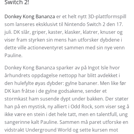
Switch 2!
Donkey Kong Bananza
er et helt nytt 3D-plattformspill
som lanseres eksklusivt til Nintendo Switch 2 den 17.
juli. DK slår, griper, kaster, klasker, klatrer, knuser og
viser fram styrken sin mens han utforsker dybdene i
dette ville actioneventyret sammen med sin nye venn
Pauline.
Donkey Kong Bananza sparker av på Ingot Isle hvor
århundrets oppdagelse nettopp har blitt avdekket i
den hulefylte øyas dybder: gylne bananer. Men like før
DK kan fråtse i de gylne godsakene, sender et
stormkast ham susende dypt under bakken. Der støter
han på en mystisk, ny alliert i Odd Rock, som viser seg å
ikke være en stein i det hele tatt, men en talentfull, ung
sangerinne kalt Pauline. Sammen må paret utforske en
vidstrakt Underground World og sette kursen mot