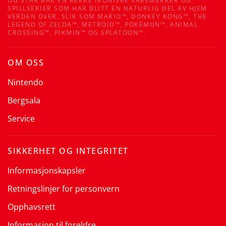
OG STÅR BAK EN REKKE IKONISKE VAREMERKER OG
SPILLSERIER SOM HAR BLITT EN NATURLIG DEL AV HJEM
VERDEN OVER, SLIK SOM MARIO™, DONKEY KONG™, THE
LEGEND OF ZELDA™, METROID™, POKÉMON™, ANIMAL
CROSSING™, PIKMIN™ OG SPLATOON™.
OM OSS
Nintendo
Bergsala
Service
SIKKERHET OG INTEGRITET
Informasjonskapsler
Retningslinjer for personvern
Opphavsrett
Informasjon til foreldre