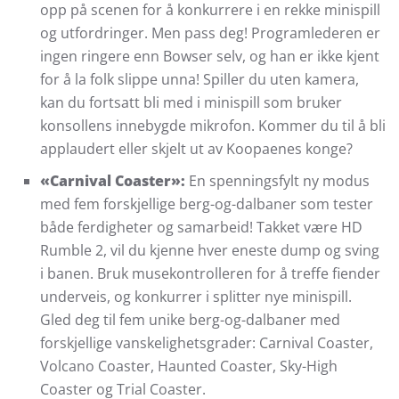
opp på scenen for å konkurrere i en rekke minispill
og utfordringer. Men pass deg! Programlederen er
ingen ringere enn Bowser selv, og han er ikke kjent
for å la folk slippe unna! Spiller du uten kamera,
kan du fortsatt bli med i minispill som bruker
konsollens innebygde mikrofon. Kommer du til å bli
applaudert eller skjelt ut av Koopaenes konge?
«Carnival Coaster»:
En spenningsfylt ny modus
med fem forskjellige berg-og-dalbaner som tester
både ferdigheter og samarbeid! Takket være HD
Rumble 2, vil du kjenne hver eneste dump og sving
i banen. Bruk musekontrolleren for å treffe fiender
underveis, og konkurrer i splitter nye minispill.
Gled deg til fem unike berg-og-dalbaner med
forskjellige vanskelighetsgrader: Carnival Coaster,
Volcano Coaster, Haunted Coaster, Sky-High
Coaster og Trial Coaster.