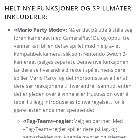
HELT NYE FUNKSJONER OG SPILLMÅTER
INKLUDERER:
«
Mario Party Mode
»
:
Nå er det på tide å stille seg
foran kameraet med CameraPlay! Du og opptil tre
venner kan bli en del av spillet med hjelp av et
kompatibelt kamera, slik som Nintendo Switch 2-
kameraet (selges separat). Denne nye funksjonen
lar dere se hverandre direkte i spillet mens dere
spiller Mario Party, og det morsomste av alt er at
dere ser reaksjonene til hverandre i sanntid, enten
det er gleden over å vinne eller frustrasjon over å
tape. I tillegg introduseres to nye regelsett for å
gjøre festen enda mer spennende:
«Tag-Team»-regler:
Velg en partner! Med
«Tag-Team»-regler spiller dere på lag, og
samarbeider om å samle mynter og stjerner.