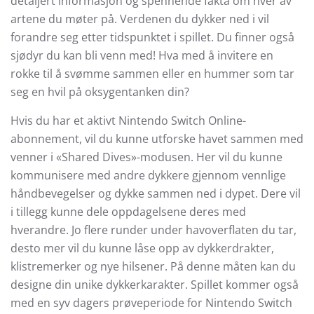
detaljert informasjon og spennende fakta om hver av
artene du møter på. Verdenen du dykker ned i vil
forandre seg etter tidspunktet i spillet. Du finner også
sjødyr du kan bli venn med! Hva med å invitere en
rokke til å svømme sammen eller en hummer som tar
seg en hvil på oksygentanken din?
Hvis du har et aktivt Nintendo Switch Online-
abonnement, vil du kunne utforske havet sammen med
venner i «Shared Dives»-modusen. Her vil du kunne
kommunisere med andre dykkere gjennom vennlige
håndbevegelser og dykke sammen ned i dypet. Dere vil
i tillegg kunne dele oppdagelsene deres med
hverandre. Jo flere runder under havoverflaten du tar,
desto mer vil du kunne låse opp av dykkerdrakter,
klistremerker og nye hilsener. På denne måten kan du
designe din unike dykkerkarakter. Spillet kommer også
med en syv dagers prøveperiode for Nintendo Switch