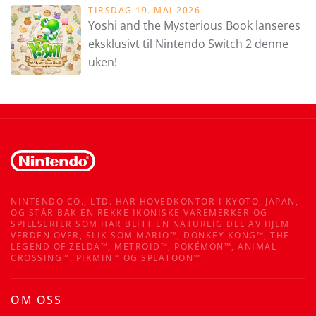
TIRSDAG 19. MAI 2026
Yoshi and the Mysterious Book lanseres
eksklusivt til Nintendo Switch 2 denne
uken!
NINTENDO CO., LTD. HAR HOVEDKONTOR I KYOTO, JAPAN,
OG STÅR BAK EN REKKE IKONISKE VAREMERKER OG
SPILLSERIER SOM HAR BLITT EN NATURLIG DEL AV HJEM
VERDEN OVER, SLIK SOM MARIO™, DONKEY KONG™, THE
LEGEND OF ZELDA™, METROID™, POKÉMON™, ANIMAL
CROSSING™, PIKMIN™ OG SPLATOON™.
OM OSS