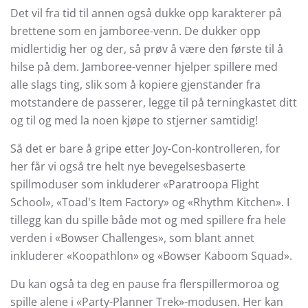
Det vil fra tid til annen også dukke opp karakterer på
brettene som en jamboree-venn. De dukker opp
midlertidig her og der, så prøv å være den første til å
hilse på dem. Jamboree-venner hjelper spillere med
alle slags ting, slik som å kopiere gjenstander fra
motstandere de passerer, legge til på terningkastet ditt
og til og med la noen kjøpe to stjerner samtidig!
Så det er bare å gripe etter Joy-Con-kontrolleren, for
her får vi også tre helt nye bevegelsesbaserte
spillmoduser som inkluderer «Paratroopa Flight
School», «Toad's Item Factory» og «Rhythm Kitchen». I
tillegg kan du spille både mot og med spillere fra hele
verden i «Bowser Challenges», som blant annet
inkluderer «Koopathlon» og «Bowser Kaboom Squad».
Du kan også ta deg en pause fra flerspillermoroa og
spille alene i «Party-Planner Trek»-modusen. Her kan