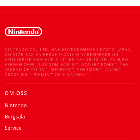
NINTENDO CO., LTD. HAR HOVEDKONTOR I KYOTO, JAPAN,
OG STÅR BAK EN REKKE IKONISKE VAREMERKER OG
SPILLSERIER SOM HAR BLITT EN NATURLIG DEL AV HJEM
VERDEN OVER, SLIK SOM MARIO™, DONKEY KONG™, THE
LEGEND OF ZELDA™, METROID™, POKÉMON™, ANIMAL
CROSSING™, PIKMIN™ OG SPLATOON™.
OM OSS
Nintendo
Bergsala
Service