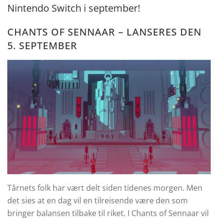
Nintendo Switch i september!
CHANTS OF SENNAAR – LANSERES DEN
5. SEPTEMBER
Tårnets folk har vært delt siden tidenes morgen. Men
det sies at en dag vil en tilreisende være den som
bringer balansen tilbake til riket. I Chants of Sennaar vil