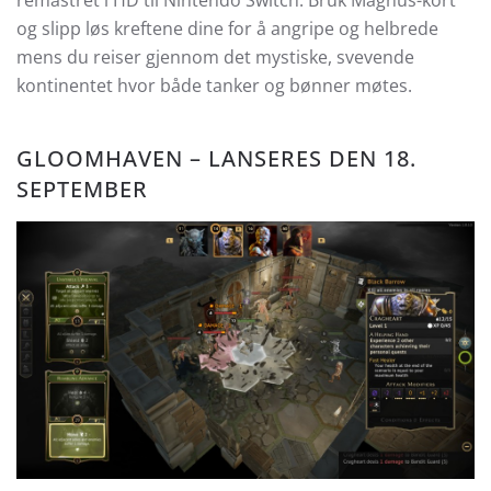
og slipp løs kreftene dine for å angripe og helbrede
mens du reiser gjennom det mystiske, svevende
kontinentet hvor både tanker og bønner møtes.
GLOOMHAVEN – LANSERES DEN 18.
SEPTEMBER