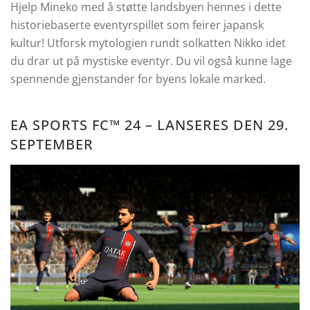
Hjelp Mineko med å støtte landsbyen hennes i dette
historiebaserte eventyrspillet som feirer japansk
kultur! Utforsk mytologien rundt solkatten Nikko idet
du drar ut på mystiske eventyr. Du vil også kunne lage
spennende gjenstander for byens lokale marked.
EA SPORTS FC™ 24 – LANSERES DEN 29.
SEPTEMBER