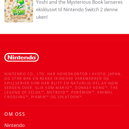
Yoshi and the Mysterious Book lanseres
eksklusivt til Nintendo Switch 2 denne
uken!
NINTENDO CO., LTD. HAR HOVEDKONTOR I KYOTO, JAPAN,
OG STÅR BAK EN REKKE IKONISKE VAREMERKER OG
SPILLSERIER SOM HAR BLITT EN NATURLIG DEL AV HJEM
VERDEN OVER, SLIK SOM MARIO™, DONKEY KONG™, THE
LEGEND OF ZELDA™, METROID™, POKÉMON™, ANIMAL
CROSSING™, PIKMIN™ OG SPLATOON™.
OM OSS
Nintendo