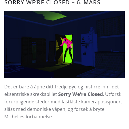
SORRY WE’RE CLOSED – 6. MARS
Det er bare å åpne ditt tredje øye og nistirre inn i det
eksentriske skrekkspillet
Sorry We’re Closed
. Utforsk
foruroligende steder med fastlåste kameraposisjoner,
slåss med demoniske våpen, og forsøk å bryte
Michelles forbannelse.