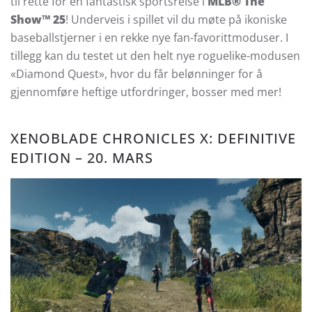
til rette for en fantastisk sportsreise i
MLB® The
Show™ 25
! Underveis i spillet vil du møte på ikoniske
baseballstjerner i en rekke nye fan-favorittmoduser. I
tillegg kan du testet ut den helt nye roguelike-modusen
«Diamond Quest», hvor du får belønninger for å
gjennomføre heftige utfordringer, bosser med mer!
XENOBLADE CHRONICLES X: DEFINITIVE
EDITION – 20. MARS