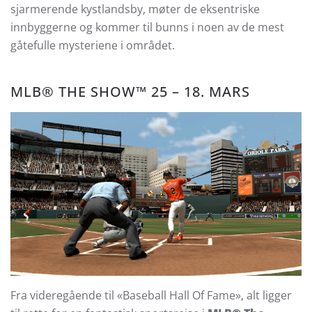
sjarmerende kystlandsby, møter de eksentriske
innbyggerne og kommer til bunns i noen av de mest
gåtefulle mysteriene i området.
MLB® THE SHOW™ 25 – 18. MARS
Fra videregående til «Baseball Hall Of Fame», alt ligger