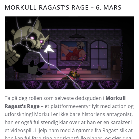
MORKULL RAGAST’S RAGE – 6. MARS
Ta på deg rollen som selveste dødsguden i
Morkull
Ragast’s Rage
– et plattformeventyr fylt med action og
utforskning! Morkull er ikke bare historiens antagonist,
han er også fullstendig klar over at han er en karakter i
et videospill. Hjelp ham med å rømme fra Ragast slik at
han kan fullføre sine ondskapsfulle planer, og gjør deg