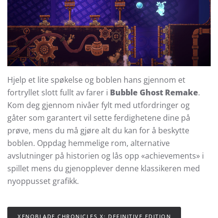
Hjelp et lite spøkelse og boblen hans gjennom et
fortryllet slott fullt av farer i
Bubble Ghost Remake
.
Kom deg gjennom nivåer fylt med utfordringer og
gåter som garantert vil sette ferdighetene dine på
prøve, mens du må gjøre alt du kan for å beskytte
boblen. Oppdag hemmelige rom, alternative
avslutninger på historien og lås opp «achievements» i
spillet mens du gjenopplever denne klassikeren med
nyoppusset grafikk.
XENOBLADE CHRONICLES X: DEFINITIVE EDITION