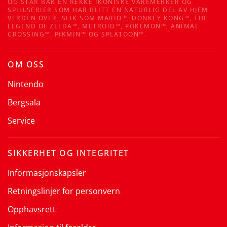
OG STÅR BAK EN REKKE IKONISKE VAREMERKER OG
SPILLSERIER SOM HAR BLITT EN NATURLIG DEL AV HJEM
VERDEN OVER, SLIK SOM MARIO™, DONKEY KONG™, THE
LEGEND OF ZELDA™, METROID™, POKÉMON™, ANIMAL
CROSSING™, PIKMIN™ OG SPLATOON™.
OM OSS
Nintendo
Bergsala
Service
SIKKERHET OG INTEGRITET
Informasjonskapsler
Retningslinjer for personvern
Opphavsrett