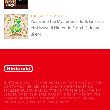
TIRSDAG 19. MAI 2026
Yoshi and the Mysterious Book lanseres
eksklusivt til Nintendo Switch 2 denne
uken!
NINTENDO CO., LTD. HAR HOVEDKONTOR I KYOTO, JAPAN,
OG STÅR BAK EN REKKE IKONISKE VAREMERKER OG
SPILLSERIER SOM HAR BLITT EN NATURLIG DEL AV HJEM
VERDEN OVER, SLIK SOM MARIO™, DONKEY KONG™, THE
LEGEND OF ZELDA™, METROID™, POKÉMON™, ANIMAL
CROSSING™, PIKMIN™ OG SPLATOON™.