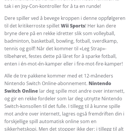
tak i en Joy-Con-kontroller for å ta en runde!
Dere spiller ved å bevege kroppen i denne oppfølgeren
til det kritikerroste spillet
Wii Sports
! Her kan dere
bryne dere på en rekke idretter slik som volleyball,
badminton, basketball, bowling, fotball, sverdkamp,
tennis og golf! Når det kommer til «Leg Strap»-
tilbehøret, festes dette på låret for å sparke fotball,
enten i én-mot-én-kamper eller i fire-mot-fire-kamper!
Alle de tre pakkene kommer med et 12-måneders
Nintendo Switch Online-abonnement.
Nintendo
Switch Online
lar deg spille mot andre over internett,
og gir en rekke fordeler som lar deg utnytte Nintendo
Switch-konsollen til det fulle. I tillegg til å kunne spille
mot andre over internett, lagres også fremdriften din i
forskjellige spill automatisk online som en
sikkerhetskopi. Men det stopper ikke der: i tillegg til alt