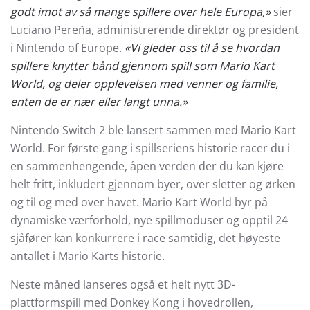
godt imot av så mange spillere over hele Europa,»
sier
Luciano Pereña, administrerende direktør og president
i Nintendo of Europe.
«Vi gleder oss til å se hvordan
spillere knytter bånd gjennom spill som Mario Kart
World, og deler opplevelsen med venner og familie,
enten de er nær eller langt unna.»
Nintendo Switch 2 ble lansert sammen med Mario Kart
World. For første gang i spillseriens historie racer du i
en sammenhengende, åpen verden der du kan kjøre
helt fritt, inkludert gjennom byer, over sletter og ørken
og til og med over havet. Mario Kart World byr på
dynamiske værforhold, nye spillmoduser og opptil 24
sjåfører kan konkurrere i race samtidig, det høyeste
antallet i Mario Karts historie.
Neste måned lanseres også et helt nytt 3D-
plattformspill med Donkey Kong i hovedrollen,