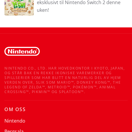
eksklusivt til Nintendo Switch 2 denne
uken!
NINTENDO CO., LTD. HAR HOVEDKONTOR I KYOTO, JAPAN,
OG STÅR BAK EN REKKE IKONISKE VAREMERKER OG
SPILLSERIER SOM HAR BLITT EN NATURLIG DEL AV HJEM
VERDEN OVER, SLIK SOM MARIO™, DONKEY KONG™, THE
LEGEND OF ZELDA™, METROID™, POKÉMON™, ANIMAL
CROSSING™, PIKMIN™ OG SPLATOON™.
OM OSS
Nintendo
Bergsala