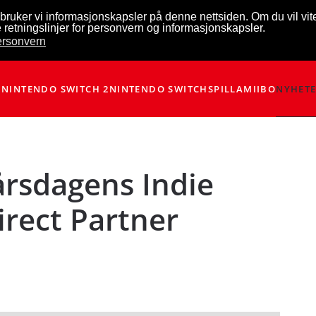
bruker vi informasjonskapsler på denne nettsiden. Om du vil vi
 retningslinjer for personvern og informasjonskapsler.
personvern
NINTENDO SWITCH 2
NINTENDO SWITCH
SPILL
AMIIBO
NYHET
rsdagens Indie
rect Partner