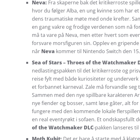
Neva:
Fra skaperne bak det kritikerroste spil
hvor du følger Alba, en ung kvinne som har e
dens traumatiske møte med onde krefter. Sam
en gang vakre og frodige verdenen som nå forfa
må ta vare på Neva, men etter hvert som event
forsvare morsfiguren sin. Opplev en gripend
når
Neva
kommer til Nintendo Switch den 15.
Sea of Stars – Throes of the Watchmaker 
nedlastingspakken til det kritikerroste og prisv
reise fylt med både kuriositeter og underverk 
et forbannet karneval. Zale må forvandle seg t
Sammen med den nye spillbare karakteren Art
nye fiender og bosser, samt løse gåter, alt fo
fungere med den kommende lokale flerspillerm
en real eventyrøkt i sofaen. Et ondskapsfullt 
of the Watchmaker DLC
-pakken lanseres ti
Moth Kubit:
Det er bare å starte med å klatre