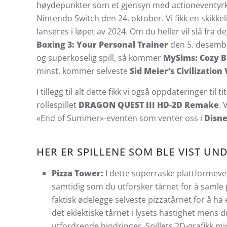
høydepunkter som et gjensyn med actioneventyr
Nintendo Switch den 24. oktober. Vi fikk en skikkel
lanseres i løpet av 2024. Om du heller vil slå fra 
Boxing 3: Your Personal Trainer
den 5. desembe
og superkoselig spill, så kommer
MySims: Cozy 
minst, kommer selveste
Sid Meier’s Civilization 
I tillegg til alt dette fikk vi også oppdateringer til t
rollespillet
DRAGON QUEST III HD-2D Remake
. 
«End of Summer»-eventen som venter oss i
Disne
HER ER SPILLENE SOM BLE VIST UN
Pizza Tower:
I dette superraske plattformeve
samtidig som du utforsker tårnet for å samle
faktisk ødelegge selveste pizzatårnet for å ha
det eklektiske tårnet i lysets hastighet mens 
utfordrende hindringer. Spillets 2D-grafikk mi