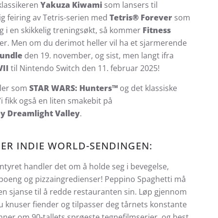
klassikeren
Yakuza Kiwami
som lansers til
ig feiring av Tetris-serien med
Tetris® Forever
som
deg i en skikkelig treningsøkt, så kommer
Fitness
r. Men om du derimot heller vil ha et sjarmerende
Bundle
den 19. november, og sist, men langt ifra
VII
til Nintendo Switch den 11. februar 2025!
itler som
STAR WARS: Hunters™
og det klassiske
Vi fikk også en liten smakebit på
y Dreamlight Valley
.
DER INDIE WORLD-SENDINGEN:
ntyret handler det om å holde seg i bevegelse,
 poeng og pizzaingredienser! Peppino Spaghetti må
 en sjanse til å redde restauranten sin. Løp gjennom
du knuser fiender og tilpasser deg tårnets konstante
nner om 90-tallets sprøeste tegnefilmserier, og best