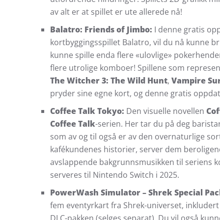
av alt er at spillet er ute allerede nå!
Balatro: Friends of Jimbo:
I denne gratis opp
kortbyggingsspillet Balatro, vil du nå kunne bru
kunne spille enda flere «ulovlige» pokerhend
flere utrolige komboer! Spillene som represe
The Witcher 3: The Wild Hunt
,
Vampire Sur
pryder sine egne kort, og denne gratis oppdat
Coffee Talk Tokyo:
Den visuelle novellen
Cof
Coffee Talk
-serien. Her tar du på deg barista
som av og til også er av den overnaturlige sort
kafékundenes historier, server dem beroligende
avslappende bakgrunnsmusikken til seriens 
serveres til Nintendo Switch i 2025.
PowerWash Simulator – Shrek Special Pac
fem eventyrkart fra Shrek-universet, inklude
DLC-pakken (selges separat). Du vil også kunn