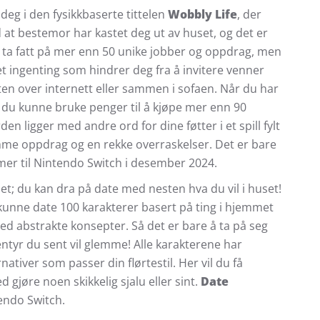
deg i den fysikkbaserte tittelen
Wobbly Life
, der
d at bestemor har kastet deg ut av huset, og det er
ne ta fatt på mer enn 50 unike jobber og oppdrag, men
det ingenting som hindrer deg fra å invitere venner
en over internett eller sammen i sofaen. Når du har
vil du kunne bruke penger til å kjøpe mer enn 90
den ligger med andre ord for dine føtter i et spill fylt
mme oppdrag og en rekke overraskelser. Det er bare
mer til Nintendo Switch i desember 2024.
et; du kan dra på date med nesten hva du vil i huset!
unne date 100 karakterer basert på ting i hjemmet
med abstrakte konsepter. Så det er bare å ta på seg
entyr du sent vil glemme! Alle karakterene har
nativer som passer din flørtestil. Her vil du få
 gjøre noen skikkelig sjalu eller sint.
Date
tendo Switch.