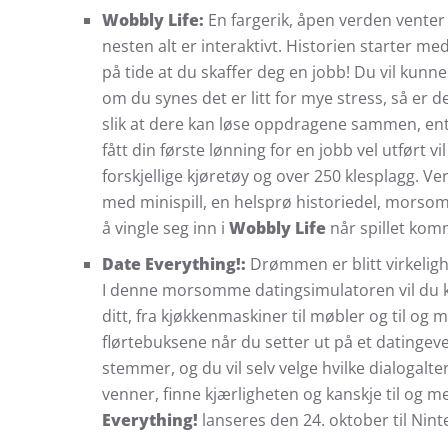
Wobbly Life:
En fargerik, åpen verden venter 
nesten alt er interaktivt. Historien starter me
på tide at du skaffer deg en jobb! Du vil kun
om du synes det er litt for mye stress, så er 
slik at dere kan løse oppdragene sammen, ent
fått din første lønning for en jobb vel utført 
forskjellige kjøretøy og over 250 klesplagg. Ver
med minispill, en helsprø historiedel, morso
å vingle seg inn i
Wobbly Life
når spillet kom
Date Everything!:
Drømmen er blitt virkeligh
I denne morsomme datingsimulatoren vil du k
ditt, fra kjøkkenmaskiner til møbler og til og 
flørtebuksene når du setter ut på et datingev
stemmer, og du vil selv velge hvilke dialogalter
venner, finne kjærligheten og kanskje til og med
Everything!
lanseres den 24. oktober til Nin