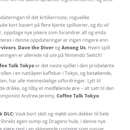
dateringen til det kritikerroste, roguelike
ke kort basert på flere kjente spillserier, og du vil
er, oppdage nye jokere som forandrer alt og enda
nteres i denne oppdateringer er ingen ringere enn
vivors
,
Dave the Diver
og
Among Us
. Hvert spill
eringen er allerede nå ute på Nintendo Switch!
fee Talk Tokyo
er det neste spillet i den prisbelønte
rollen i en nattåpen kaffebar i Tokyo, og besøkende,
en, har alle menneskelige utfordringer. Lytt til
 drikke, og tilby et medfølende øre – alt satt til den
komponist Andrew Jeremy.
Coffee Talk Tokyo
k DLC:
Vask bort skitt og møkk som dekker til hele
rt Shreks egen sump og Dragens hule, i denne nye
e gjøre rent i en skinnende rustning som passer