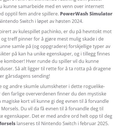
il du kunne samarbeide med en venn over internett
 opptil fem andre spillere.
PowerWash Simulator
Nintendo Switch i løpet av høsten 2024.
nspirert av kulespillet pachinko, er du på hevntokt mot
 og treff pinner for å gjøre mest mulig skade i de
kunne samle på (og oppgradere) forskjellige typer av
ikter på kan ha unike egenskaper, og i tillegg finnes
re komboer! Hver runde du spiller vil du kunne
ser. Så alt ligger til rette for å ta rotta på dragene
tter gårsdagens sending!
og andre skumle ulumskheter i dette roguelike-
er den farlige oververdenen finner du den mystiske
agiske kort vil kunne gi deg evnen til å forvandle
orsels. Du vil da få evnen til å forvandle deg til
e egenskaper. Det er med andre ord helt opp til deg
orsels
lanseres til Nintendo Switch i februar 2025.