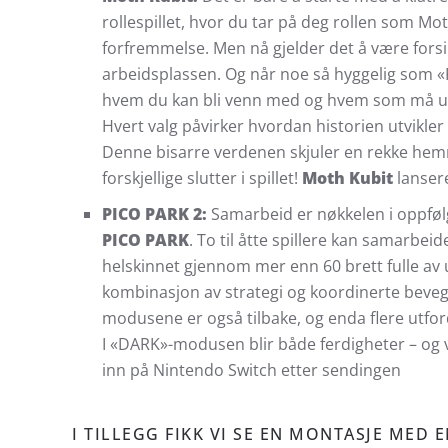
rollespillet, hvor du tar på deg rollen som Mot
forfremmelse. Men nå gjelder det å være forsi
arbeidsplassen. Og når noe så hyggelig som «Fi
hvem du kan bli venn med og hvem som må utr
Hvert valg påvirker hvordan historien utvikler
Denne bisarre verdenen skjuler en rekke hemm
forskjellige slutter i spillet!
Moth Kubit
lansere
PICO PARK 2:
Samarbeid er nøkkelen i oppfølg
PICO PARK
. To til åtte spillere kan samarbei
helskinnet gjennom mer enn 60 brett fulle av 
kombinasjon av strategi og koordinerte beve
modusene er også tilbake, og enda flere utfo
I «DARK»-modusen blir både ferdigheter – og 
inn på Nintendo Switch etter sendingen
I TILLEGG FIKK VI SE EN MONTASJE MED