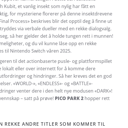
h Kubit, et vanlig insekt som nylig har fått en
ktig, for mysteriene florerer på denne insektdrevene
nal Process» beskrives blir det opptil deg å finne ut
yddes via verbale dueller med en rekke dialogvalg.
 seg, så her gjelder det å holde tungen rett i munnen!
eligheter, og du vil kunne låse opp en rekke
s til Nintendo Switch våren 2025.
eren til det actionbaserte pusle- og plattformspillet
de lokalt eller over internett for å komme dere
utfordringer og hindringer. Så her kreves det en god
gelser. «WORLD-», «ENDLESS»- og «BATTLE»-
rdringer venter dere i den helt nye modusen «DARK»!
vennskap – satt på prøve!
PICO PARK 2
hopper rett
 EN REKKE ANDRE TITLER SOM KOMMER TIL