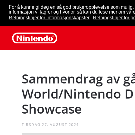
For å kunne gi deg en så god brukeropplevelse som mulig, 
informasjon vi lagrer og hvorfor, så kan du lese mer om våre
Skip to main content
Retningslinjer for informasjonskapsler
Retningslinjer for 
Sammendrag av gå
World/Nintendo Di
Showcase
TIRSDAG 27. AUGUST 2024