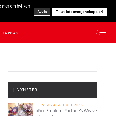
te mer om hvilken
Avvis
Tillat informasjonskapsler!
ER
SUPPORT
NYHETER
TIRSDAG 4. AUGUST 2026
«Fire Emblem: Fortune’s Weave