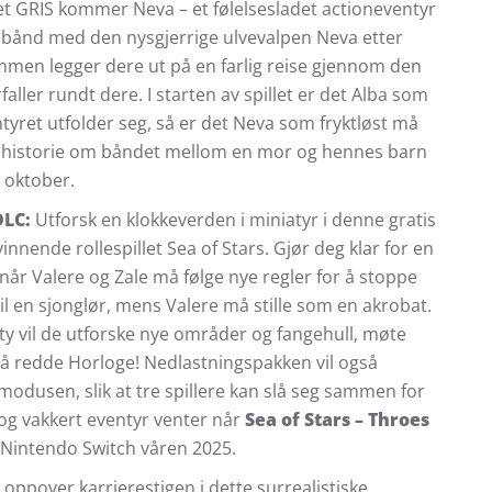
let GRIS kommer Neva – et følelsesladet actioneventyr
t bånd med den nysgjerrige ulvevalpen Neva etter
men legger dere ut på en farlig reise gjennom den
ller rundt dere. I starten av spillet er det Alba som
yret utfolder seg, så er det Neva som fryktløst må
e historie om båndet mellom en mor og hennes barn
 oktober.
DLC:
Utforsk en klokkeverden i miniatyr i denne gratis
innende rollespillet Sea of Stars. Gjør deg klar for en
når Valere og Zale må følge nye regler for å stoppe
il en sjonglør, mens Valere må stille som en akrobat.
y vil de utforske nye områder og fangehull, møte
r å redde Horloge! Nedlastningspakken vil også
odusen, slik at tre spillere kan slå seg sammen for
dog vakkert eventyr venter når
Sea of Stars – Throes
l Nintendo Switch våren 2025.
 oppover karrierestigen i dette surrealistiske