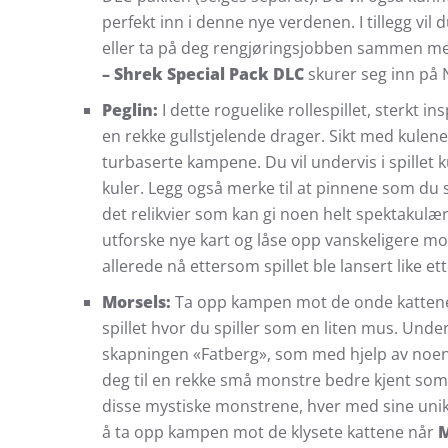
perfekt inn i denne nye verdenen. I tillegg v
eller ta på deg rengjøringsjobben sammen med
– Shrek Special Pack DLC
skurer seg inn på 
Peglin:
I dette roguelike rollespillet, sterkt i
en rekke gullstjelende drager. Sikt med kulene
turbaserte kampene. Du vil undervis i spillet 
kuler. Legg også merke til at pinnene som du s
det relikvier som kan gi noen helt spektakulæ
utforske nye kart og låse opp vanskeligere modu
allerede nå ettersom spillet ble lansert like e
Morsels:
Ta opp kampen mot de onde kattene 
spillet hvor du spiller som en liten mus. Und
skapningen «Fatberg», som med hjelp av noen m
deg til en rekke små monstre bedre kjent som M
disse mystiske monstrene, hver med sine unik
å ta opp kampen mot de klysete kattene når
M