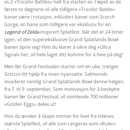
vs-2 «Tricolor Battles» helt fra starten av. I løpet av de
første to døgnene vil alle tidligere «Tricolor Battle»-
baner være i rotasjon, inkludert baner som Scorch
Gorge, en bane som tidligere var eksklusiv for en
Legend of Zelda
-inspirert Splatfest. Når det er 24 timer
igjen, vil den supereksklusive Grand Splatlands Bowl-
banen åpne seg! Hvis du klarer å sikre deg «Ultra
Signal» her, vil hele laget ditt komme for å heie på deg!
Men før Grand Festivalen starter om en uke, trenger
Grizzco litt hjelp fra noen nyansatte. Salmonids
invaderer nemlig Grand Splatlands Bowl denne helgen,
fra 7. til 9. september. Som motivasjon for å beskytte
banen før Grand Festival, vil svimlende 700 millioner
«Golden Eggs» deles ut!
Hvis du ønsker å skape minner for livet fra tidenes
største Splatfest, vil alle som rangeres som «Ruler»