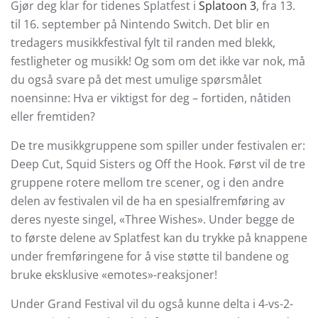
Gjør deg klar for tidenes Splatfest i
Splatoon 3
, fra 13.
til 16. september på Nintendo Switch. Det blir en
tredagers musikkfestival fylt til randen med blekk,
festligheter og musikk! Og som om det ikke var nok, må
du også svare på det mest umulige spørsmålet
noensinne: Hva er viktigst for deg – fortiden, nåtiden
eller fremtiden?
De tre musikkgruppene som spiller under festivalen er:
Deep Cut, Squid Sisters og Off the Hook. Først vil de tre
gruppene rotere mellom tre scener, og i den andre
delen av festivalen vil de ha en spesialfremføring av
deres nyeste singel, «Three Wishes». Under begge de
to første delene av Splatfest kan du trykke på knappene
under fremføringene for å vise støtte til bandene og
bruke eksklusive «emotes»-reaksjoner!
Under Grand Festival vil du også kunne delta i 4-vs-2-