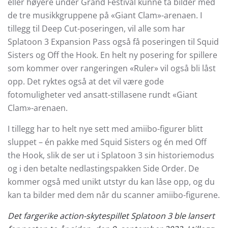
eller høyere under Grand Festival kunne ta bilder med
de tre musikkgruppene på «Giant Clam»-arenaen. I
tillegg til Deep Cut-poseringen, vil alle som har
Splatoon 3 Expansion Pass også få poseringen til Squid
Sisters og Off the Hook. En helt ny posering for spillere
som kommer over rangeringen «Ruler» vil også bli låst
opp. Det ryktes også at det vil være gode
fotomuligheter ved ansatt-stillasene rundt «Giant
Clam»-arenaen.
I tillegg har to helt nye sett med amiibo-figurer blitt
sluppet – én pakke med Squid Sisters og én med Off
the Hook, slik de ser ut i Splatoon 3 sin historiemodus
og i den betalte nedlastingspakken Side Order. De
kommer også med unikt utstyr du kan låse opp, og du
kan ta bilder med dem når du scanner amiibo-figurene.
Det fargerike action-skytespillet Splatoon 3 ble lansert