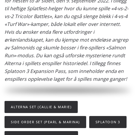
for nesten to år siden, den 9. september 2022. I tillegg
til heftige Splatfest-helger hvor du kunne spille «4-vs-2-
vs-2 Tricolor Battles», kan du også slenge blekk i 4-vs-4
«Turf War»-kamper, både lokalt eller over internett.
Hvis du ønsker enda flere utfordringer i
ørkenlandskapet, kan du kjempe mot endeløse angrep
av Salmonids og skumle bosser i fire-spillers «Salmon
Run»-modus. Du kan også utforske mysteriene rundt
Alterna i spillets enspiller historiedel. I tillegg finnes
Splatoon 3 Expansion Pass, som inneholder enda en
enspillers opplevelse laget for å spilles mange ganger!
ALTERNA SET (CALLIE & MARIE)
SIDE ORDER SET (PEARL & MARINA)
SPLATOON 3