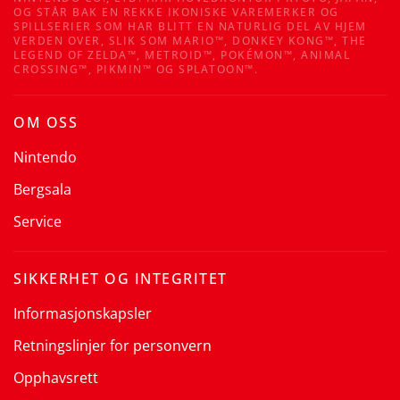
OG STÅR BAK EN REKKE IKONISKE VAREMERKER OG
SPILLSERIER SOM HAR BLITT EN NATURLIG DEL AV HJEM
VERDEN OVER, SLIK SOM MARIO™, DONKEY KONG™, THE
LEGEND OF ZELDA™, METROID™, POKÉMON™, ANIMAL
CROSSING™, PIKMIN™ OG SPLATOON™.
OM OSS
Nintendo
Bergsala
Service
SIKKERHET OG INTEGRITET
Informasjonskapsler
Retningslinjer for personvern
Opphavsrett