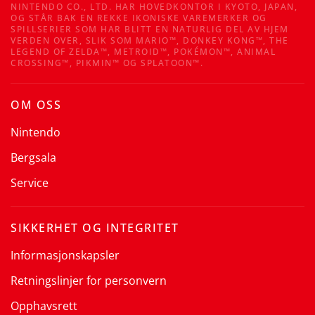
NINTENDO CO., LTD. HAR HOVEDKONTOR I KYOTO, JAPAN,
OG STÅR BAK EN REKKE IKONISKE VAREMERKER OG
SPILLSERIER SOM HAR BLITT EN NATURLIG DEL AV HJEM
VERDEN OVER, SLIK SOM MARIO™, DONKEY KONG™, THE
LEGEND OF ZELDA™, METROID™, POKÉMON™, ANIMAL
CROSSING™, PIKMIN™ OG SPLATOON™.
OM OSS
Nintendo
Bergsala
Service
SIKKERHET OG INTEGRITET
Informasjonskapsler
Retningslinjer for personvern
Opphavsrett