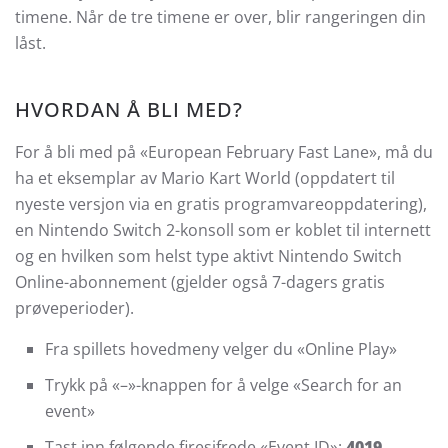
timene. Når de tre timene er over, blir rangeringen din
låst.
HVORDAN Å BLI MED?
For å bli med på «European February Fast Lane», må du
ha et eksemplar av Mario Kart World (oppdatert til
nyeste versjon via en gratis programvareoppdatering),
en Nintendo Switch 2-konsoll som er koblet til internett
og en hvilken som helst type aktivt Nintendo Switch
Online-abonnement (gjelder også 7-dagers gratis
prøveperioder).
Fra spillets hovedmeny velger du «Online Play»
Trykk på «–»-knappen for å velge «Search for an
event»
Tast inn følgende firesifrede «Event ID»:
4019