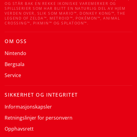
OG STÅR BAK EN REKKE IKONISKE VAREMERKER OG
SPILLSERIER SOM HAR BLITT EN NATURLIG DEL AV HJEM
VERDEN OVER, SLIK SOM MARIO™, DONKEY KONG™, THE
LEGEND OF ZELDA™, METROID™, POKÉMON™, ANIMAL
CROSSING™, PIKMIN™ OG SPLATOON™.
OM OSS
Nintendo
Bergsala
Service
SIKKERHET OG INTEGRITET
Informasjonskapsler
Retningslinjer for personvern
Opphavsrett