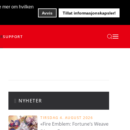
te mer om hvilken
Avvis
Tillat informasjonskapsler!
ER
SUPPORT
NYHETER
TIRSDAG 4. AUGUST 2026
«Fire Emblem: Fortune’s Weave