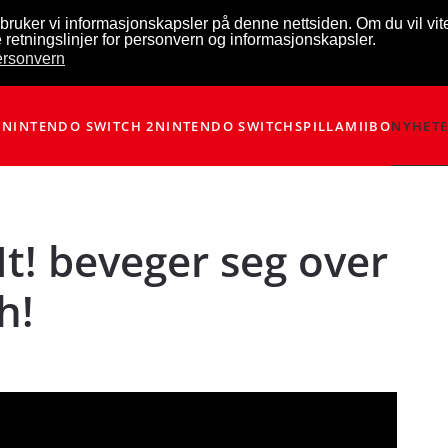
bruker vi informasjonskapsler på denne nettsiden. Om du vil vi
 retningslinjer for personvern og informasjonskapsler.
personvern
NINTENDO SWITCH 2
NINTENDO SWITCH
SPILL
AMIIBO
NYHET
t! beveger seg over
h!