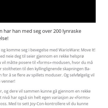
en har han med seg over 200 lynraske
lse!
ere og komme seg i bevegelse med WarioWare: Move It!
g med neie deg til seier gjennom en rekke helsprø
u vil måtte posere til «forms»-modusen, hvor du må
r stoltheten til den kyllinglignende skapningen Ba-
 for å se flere av spillets moduser. Og selvfølgelig vil
e venner!
kter, og dere vil sammen kunne gå gjennom en rekke
ert nivå har også sin helt egen variasjon av «Forms»
oss. Med to sett Joy-Con-kontrollere vil du kunne