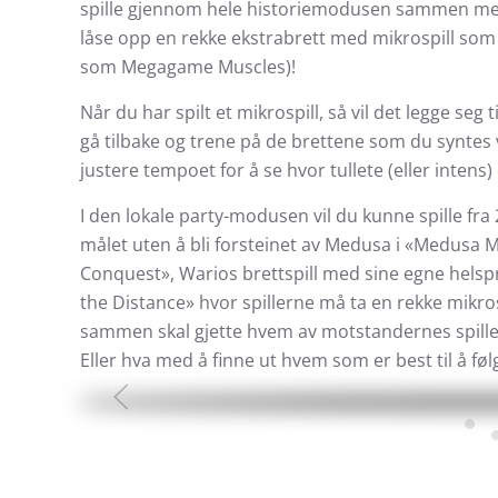
spille gjennom hele historiemodusen sammen med 
låse opp en rekke ekstrabrett med mikrospill som ga
som Megagame Muscles)!
Når du har spilt et mikrospill, så vil det legge se
gå tilbake og trene på de brettene som du syntes 
justere tempoet for å se hvor tullete (eller intens) 
I den lokale party-modusen vil du kunne spille fra
målet uten å bli forsteinet av Medusa i «Medusa M
Conquest», Warios brettspill med sine egne helspr
the Distance» hvor spillerne må ta en rekke mikros
sammen skal gjette hvem av motstandernes spiller
Eller hva med å finne ut hvem som er best til å fø