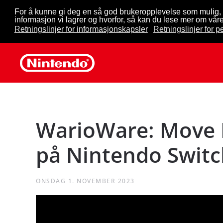
For å kunne gi deg en så god brukeropplevelse som mulig, 
informasjon vi lagrer og hvorfor, så kan du lese mer om våre
Skip to main content
Retningslinjer for informasjonskapsler
Retningslinjer for 
WarioWare: Move I
på Nintendo Switc
ONSDAG 1. NOVEMBER 2023