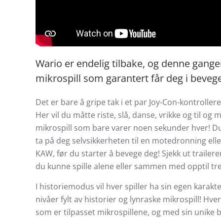
Wario er endelig tilbake, og denne gang
mikrospill som garantert får deg i bevege
Det er bare å gripe tak i et par Joy-Con-kontroll
Her vil du måtte riste, slå, danse, vrikke og til o
mikrospill som bare varer noen sekunder hver! D
ta på deg selvsikkerheten til en motedronning elle
KAW, før du starter å bevege deg! Sjekk ut traileren
du kunne spille alene eller sammen med opptil tr
I historiemodus vil hver spiller ha sin egen kara
nivåer fylt av historier og lynraske mikrospill! Hv
som er tilpasset mikrospillene, og med sin unike b