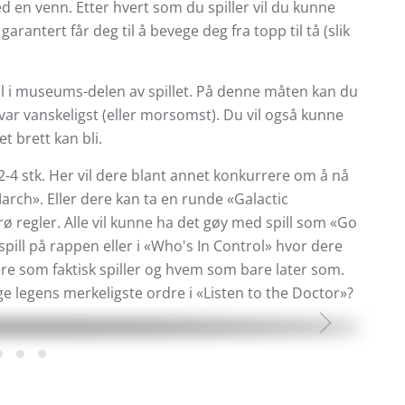
en venn. Etter hvert som du spiller vil du kunne
rantert får deg til å bevege deg fra topp til tå (slik
g til i museums-delen av spillet. På denne måten kan du
var vanskeligst (eller morsomst). Du vil også kunne
et brett kan bli.
 2-4 stk. Her vil dere blant annet konkurrere om å nå
arch». Eller dere kan ta en runde «Galactic
ø regler. Alle vil kunne ha det gøy med spill som «Go
pill på rappen eller i «Who's In Control» hvor dere
e som faktisk spiller og hvem som bare later som.
lge legens merkeligste ordre i «Listen to the Doctor»?