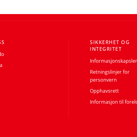
SS
SIKKERHET OG
INTEGRITET
do
Informasjonskapsle
a
Retningslinjer for
personvern
Opphavsrett
Informasjon til forel