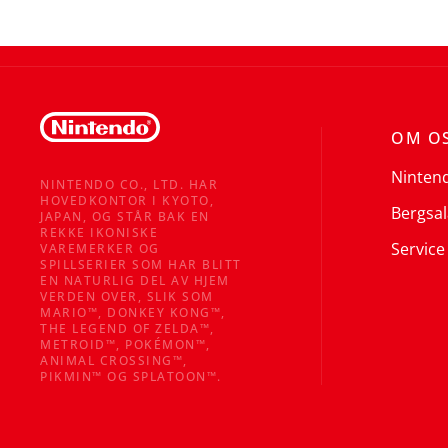
OM O
Ninten
NINTENDO CO., LTD. HAR
HOVEDKONTOR I KYOTO,
Bergsal
JAPAN, OG STÅR BAK EN
REKKE IKONISKE
Service
VAREMERKER OG
SPILLSERIER SOM HAR BLITT
EN NATURLIG DEL AV HJEM
VERDEN OVER, SLIK SOM
MARIO™, DONKEY KONG™,
THE LEGEND OF ZELDA™,
METROID™, POKÉMON™,
ANIMAL CROSSING™,
PIKMIN™ OG SPLATOON™.