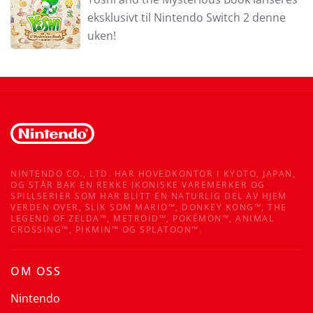
eksklusivt til Nintendo Switch 2 denne
uken!
NINTENDO CO., LTD. HAR HOVEDKONTOR I KYOTO, JAPAN,
OG STÅR BAK EN REKKE IKONISKE VAREMERKER OG
SPILLSERIER SOM HAR BLITT EN NATURLIG DEL AV HJEM
VERDEN OVER, SLIK SOM MARIO™, DONKEY KONG™, THE
LEGEND OF ZELDA™, METROID™, POKÉMON™, ANIMAL
CROSSING™, PIKMIN™ OG SPLATOON™.
OM OSS
Nintendo