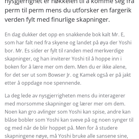
nysgjerrighet er nøkkelen til å komme seg fra
perm til perm mens du utforsker en fargerik
verden fylt med finurlige skapninger.
En dag dukker det opp en snakkende bok kalt Mr. E,
som har falt ned fra skyene og landet på øya der Yoshi
bor. Mr. Es sider er fylt til randen med merkverdige
skapninger, og han inviterer Yoshi til å hoppe inn i
boken for å lære mer om dem. Men du er ikke alene,
for det ser ut som Bowser Jr. og Kamek også er på jakt
etter å oppdage noe spennende.
La deg lede av nysgjerrigheten mens du interagerer
med morsomme skapninger og lærer mer om dem.
Noen kan gro avlinger som Yoshi kan spise, andre kan
blåse bobler som Yoshi kan sveve på og noen synger til
og med når de blir hoppet på. Men for å studere
skapningene nøye, må Yoshi bruke alle sansene sine,