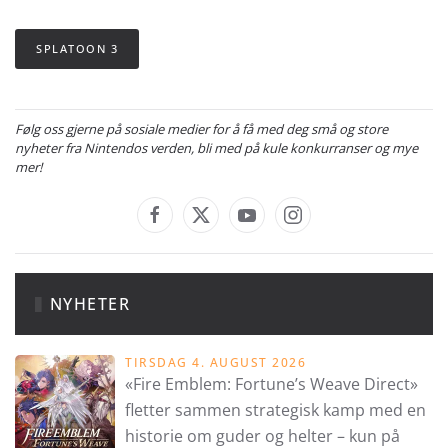
SPLATOON 3
Følg oss gjerne på sosiale medier for å få med deg små og store
nyheter fra Nintendos verden, bli med på kule konkurranser og mye
mer!
NYHETER
TIRSDAG 4. AUGUST 2026
«Fire Emblem: Fortune’s Weave Direct»
fletter sammen strategisk kamp med en
historie om guder og helter – kun på