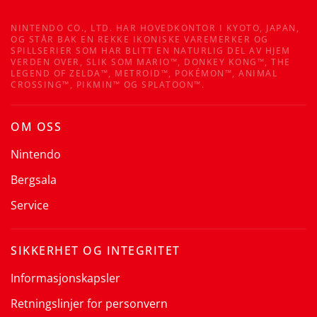
NINTENDO CO., LTD. HAR HOVEDKONTOR I KYOTO, JAPAN,
OG STÅR BAK EN REKKE IKONISKE VAREMERKER OG
SPILLSERIER SOM HAR BLITT EN NATURLIG DEL AV HJEM
VERDEN OVER, SLIK SOM MARIO™, DONKEY KONG™, THE
LEGEND OF ZELDA™, METROID™, POKÉMON™, ANIMAL
CROSSING™, PIKMIN™ OG SPLATOON™.
OM OSS
Nintendo
Bergsala
Service
SIKKERHET OG INTEGRITET
Informasjonskapsler
Retningslinjer for personvern