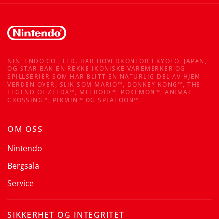
NINTENDO CO., LTD. HAR HOVEDKONTOR I KYOTO, JAPAN,
OG STÅR BAK EN REKKE IKONISKE VAREMERKER OG
SPILLSERIER SOM HAR BLITT EN NATURLIG DEL AV HJEM
VERDEN OVER, SLIK SOM MARIO™, DONKEY KONG™, THE
LEGEND OF ZELDA™, METROID™, POKÉMON™, ANIMAL
CROSSING™, PIKMIN™ OG SPLATOON™.
OM OSS
Nintendo
Bergsala
Service
SIKKERHET OG INTEGRITET