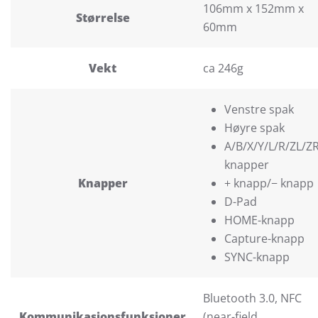
106mm x 152mm x
Størrelse
60mm
Vekt
ca 246g
Venstre spak
Høyre spak
A/B/X/Y/L/R/ZL/ZR
knapper
Knapper
+ knapp/− knapp
D-Pad
HOME-knapp
Capture-knapp
SYNC-knapp
Bluetooth 3.0, NFC
Kommunikasjonsfunksjoner
(near-field