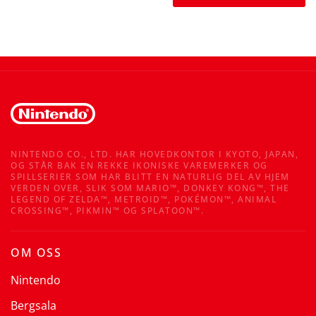
NINTENDO CO., LTD. HAR HOVEDKONTOR I KYOTO, JAPAN,
OG STÅR BAK EN REKKE IKONISKE VAREMERKER OG
SPILLSERIER SOM HAR BLITT EN NATURLIG DEL AV HJEM
VERDEN OVER, SLIK SOM MARIO™, DONKEY KONG™, THE
LEGEND OF ZELDA™, METROID™, POKÉMON™, ANIMAL
CROSSING™, PIKMIN™ OG SPLATOON™.
OM OSS
Nintendo
Bergsala