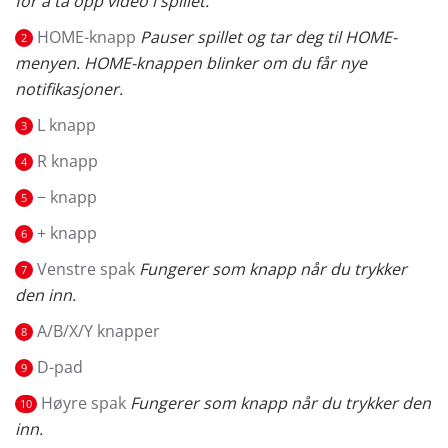
for å ta opp video i spillet.
HOME-knapp
Pauser spillet og tar deg til HOME-
2
menyen. HOME-knappen blinker om du får nye
notifikasjoner.
L knapp
3
R knapp
4
− knapp
5
+ knapp
6
Venstre spak
Fungerer som knapp når du trykker
7
den inn.
A/B/X/Y knapper
8
D-pad
9
Høyre spak
Fungerer som knapp når du trykker den
10
inn.