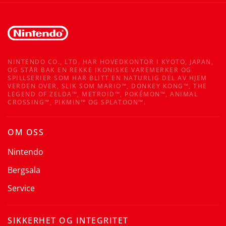
NINTENDO CO., LTD. HAR HOVEDKONTOR I KYOTO, JAPAN,
OG STÅR BAK EN REKKE IKONISKE VAREMERKER OG
SPILLSERIER SOM HAR BLITT EN NATURLIG DEL AV HJEM
VERDEN OVER, SLIK SOM MARIO™, DONKEY KONG™, THE
LEGEND OF ZELDA™, METROID™, POKÉMON™, ANIMAL
CROSSING™, PIKMIN™ OG SPLATOON™.
OM OSS
Nintendo
Bergsala
Service
SIKKERHET OG INTEGRITET