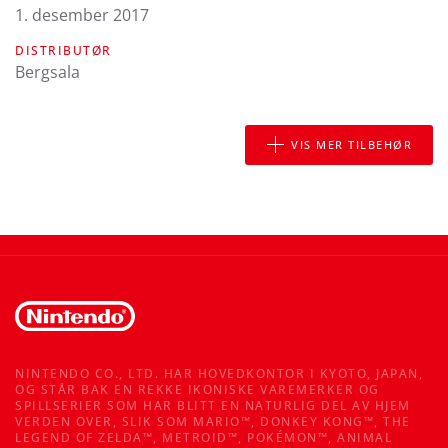
1. desember 2017
DISTRIBUTØR
Bergsala
VIS MER TILBEHØR
NINTENDO CO., LTD. HAR HOVEDKONTOR I KYOTO, JAPAN,
OG STÅR BAK EN REKKE IKONISKE VAREMERKER OG
SPILLSERIER SOM HAR BLITT EN NATURLIG DEL AV HJEM
VERDEN OVER, SLIK SOM MARIO™, DONKEY KONG™, THE
LEGEND OF ZELDA™, METROID™, POKÉMON™, ANIMAL