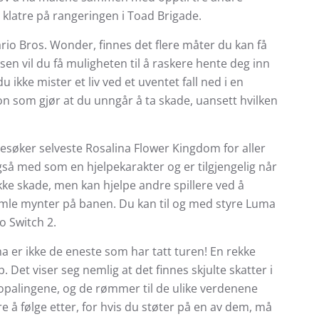
 å klatre på rangeringen i Toad Brigade.
rio Bros. Wonder, finnes det flere måter du kan få
usen vil du få muligheten til å raskere hente deg inn
 ikke mister et liv ved et uventet fall ned i en
on som gjør at du unngår å ta skade, uansett hvilken
besøker selveste Rosalina Flower Kingdom for aller
gså med som en hjelpekarakter og er tilgjengelig når
ke skade, men kan hjelpe andre spillere ved å
samle mynter på banen. Du kan til og med styre Luma
o Switch 2.
 er ikke de eneste som har tatt turen! En rekke
et viser seg nemlig at det finnes skjulte skatter i
Koopalingene, og de rømmer til de ulike verdenene
 å følge etter, for hvis du støter på en av dem, må