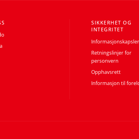
SS
SIKKERHET OG
INTEGRITET
do
Informasjonskapsle
a
Retningslinjer for
personvern
Opphavsrett
Informasjon til forel