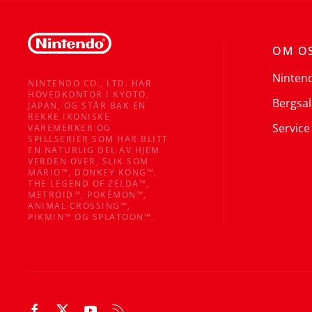
OM O
Ninten
NINTENDO CO., LTD. HAR
HOVEDKONTOR I KYOTO,
Bergsal
JAPAN, OG STÅR BAK EN
REKKE IKONISKE
Service
VAREMERKER OG
SPILLSERIER SOM HAR BLITT
EN NATURLIG DEL AV HJEM
VERDEN OVER, SLIK SOM
MARIO™, DONKEY KONG™,
THE LEGEND OF ZELDA™,
METROID™, POKÉMON™,
ANIMAL CROSSING™,
PIKMIN™ OG SPLATOON™.