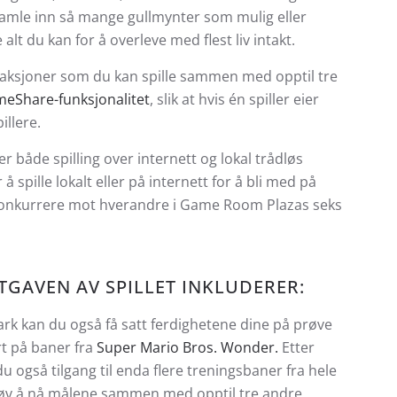
 samle inn så mange gullmynter som mulig eller
lt du kan for å overleve med flest liv intakt.
ttraksjoner som du kan spille sammen med opptil tre
eShare-funksjonalitet
, slik at hvis én spiller eier
illere.
både spilling over internett og lokal trådløs
 å spille lokalt eller på internett for å bli med på
 konkurrere mot hverandre i Game Room Plazas seks
TGAVEN AV SPILLET INKLUDERER:
Park kan du også få satt ferdighetene dine på prøve
rt på baner fra
Super Mario Bros. Wonder.
Etter
u også tilgang til enda flere treningsbaner fra hele
prøv å nå målene sammen med opptil tre andre