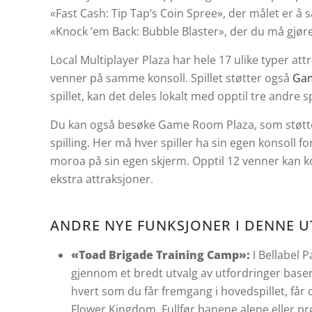
«Fast Cash: Tip Tap’s Coin Spree», der målet er å
«Knock ’em Back: Bubble Blaster», der du må gjøre a
Local Multiplayer Plaza har hele 17 ulike typer a
venner på samme konsoll. Spillet støtter også
Gam
spillet, kan det deles lokalt med opptil tre andre sp
Du kan også besøke Game Room Plaza, som støtter 
spilling. Her må hver spiller ha sin egen konsoll for
moroa på sin egen skjerm. Opptil 12 venner kan
ekstra attraksjoner.
ANDRE NYE FUNKSJONER I DENNE U
«Toad Brigade Training Camp»:
I Bellabel 
gjennom et bredt utvalg av utfordringer base
hvert som du får fremgang i hovedspillet, får d
Flower Kingdom. Fullfør banene alene eller 