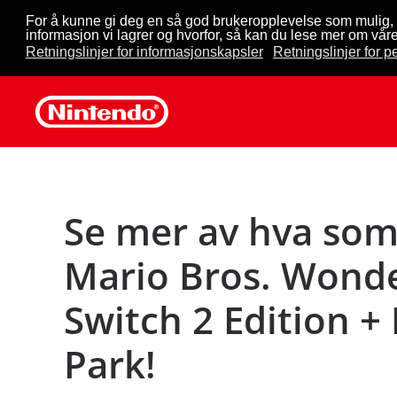
For å kunne gi deg en så god brukeropplevelse som mulig, 
informasjon vi lagrer og hvorfor, så kan du lese mer om våre
Skip to main content
Retningslinjer for informasjonskapsler
Retningslinjer for 
Se mer av hva som
Mario Bros. Wonde
Switch 2 Edition +
Park!