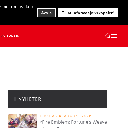
te mer om hvilken
Avvis
Tillat informasjonskapsler!
ER
SUPPORT
NYHETER
TIRSDAG 4. AUGUST 2026
«Fire Emblem: Fortune’s Weave