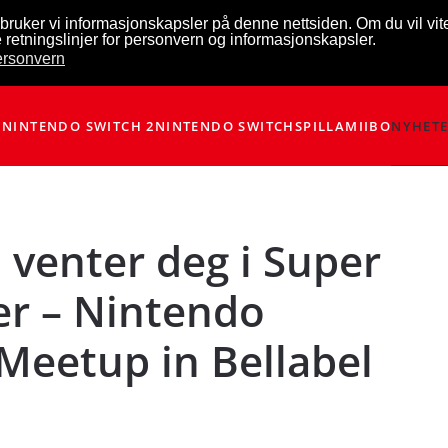
bruker vi informasjonskapsler på denne nettsiden. Om du vil vi
 retningslinjer for personvern og informasjonskapsler.
personvern
NINTENDO SWITCH 2
NINTENDO SWITCH
SPILL
AMIIBO
NYHET
 venter deg i Super
r – Nintendo
 Meetup in Bellabel