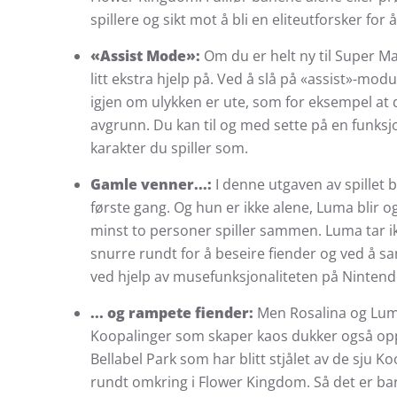
spillere og sikt mot å bli en eliteutforsker for
«Assist Mode»:
Om du er helt ny til Super Ma
litt ekstra hjelp på. Ved å slå på «assist»-mod
igjen om ulykken er ute, som for eksempel at du
avgrunn. Du kan til og med sette på en funksj
karakter du spiller som.
Gamle venner...:
I denne utgaven av spillet 
første gang. Og hun er ikke alene, Luma blir o
minst to personer spiller sammen. Luma tar ik
snurre rundt for å beseire fiender og ved å 
ved hjelp av musefunksjonaliteten på Nintend
... og rampete fiender:
Men Rosalina og Luma
Koopalinger som skaper kaos dukker også opp. D
Bellabel Park som har blitt stjålet av de sju 
rundt omkring i Flower Kingdom. Så det er bare