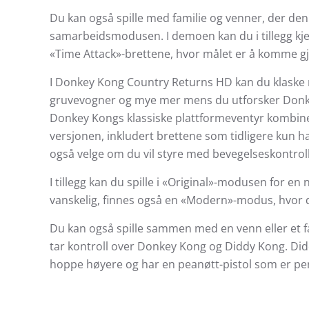
Du kan også spille med familie og venner, der den 
samarbeidsmodusen. I demoen kan du i tillegg kj
«Time Attack»-brettene, hvor målet er å komme g
I Donkey Kong Country Returns HD kan du klaske ne
gruvevogner og mye mer mens du utforsker Donke
Donkey Kongs klassiske plattformeventyr kombine
versjonen, inkludert brettene som tidligere kun h
også velge om du vil styre med bevegelseskontroll
I tillegg kan du spille i «Original»-modusen for en 
vanskelig, finnes også en «Modern»-modus, hvor d
Du kan også spille sammen med en venn eller et 
tar kontroll over Donkey Kong og Diddy Kong. Did
hoppe høyere og har en peanøtt-pistol som er per