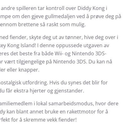
andre spilleren tar kontroll over Diddy Kong i
empe om den gjeve gullmedaljen ved å prøve deg på
jennom brettene så raskt som mulig.
d fiender, skyte deg ut av tønner, hive deg over i
y Kong Island! I denne oppussede utgaven av
res det beste fra både Wii- og Nintendo 3DS-
ar vært tilgjengelige på Nintendo 3DS. Du kan nå
er eller knapper.
nostalgisk utfordring. Hvis du synes det blir for
u får ekstra hjerter og gjenstander.
familiemedlem i lokal samarbeidsmodus, hvor dere
dy kan blant annet bruke en rakettmotor for å
fekt for å skremme vekk fiender!