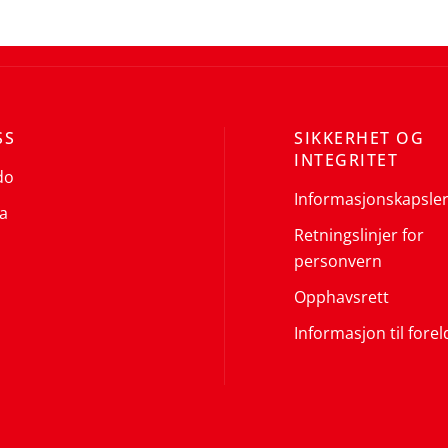
SS
SIKKERHET OG
INTEGRITET
do
Informasjonskapsle
a
Retningslinjer for
personvern
Opphavsrett
Informasjon til forel