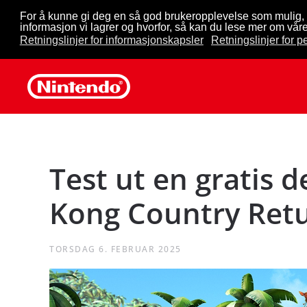
For å kunne gi deg en så god brukeropplevelse som mulig, 
informasjon vi lagrer og hvorfor, så kan du lese mer om våre
Skip to main content
Retningslinjer for informasjonskapsler
Retningslinjer for 
Test ut en gratis
Kong Country Ret
TORSDAG 6. FEBRUAR 2025