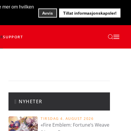
te mer om hvilken
Avvis
Tillat informasjonskapsler!
ER
SUPPORT
NYHETER
TIRSDAG 4. AUGUST 2026
«Fire Emblem: Fortune’s Weave