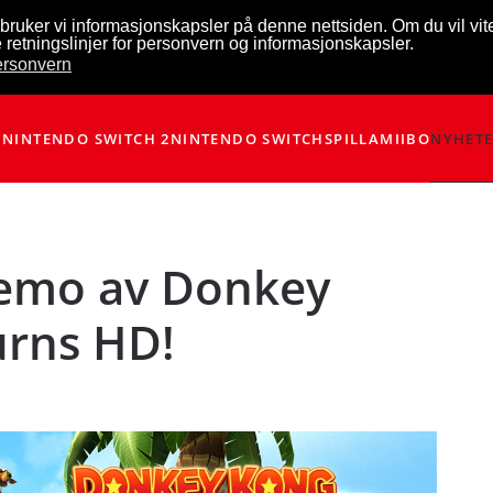
bruker vi informasjonskapsler på denne nettsiden. Om du vil vi
 retningslinjer for personvern og informasjonskapsler.
personvern
NINTENDO SWITCH 2
NINTENDO SWITCH
SPILL
AMIIBO
NYHET
 demo av Donkey
urns HD!