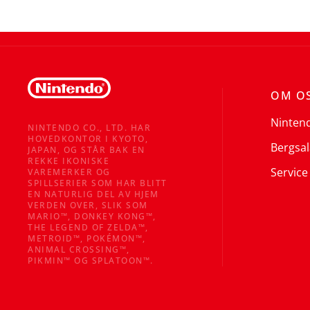
OM O
Ninten
NINTENDO CO., LTD. HAR
HOVEDKONTOR I KYOTO,
Bergsal
JAPAN, OG STÅR BAK EN
REKKE IKONISKE
Service
VAREMERKER OG
SPILLSERIER SOM HAR BLITT
EN NATURLIG DEL AV HJEM
VERDEN OVER, SLIK SOM
MARIO™, DONKEY KONG™,
THE LEGEND OF ZELDA™,
METROID™, POKÉMON™,
ANIMAL CROSSING™,
PIKMIN™ OG SPLATOON™.