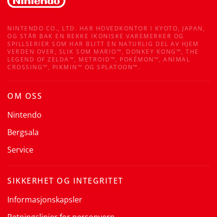
NINTENDO CO., LTD. HAR HOVEDKONTOR I KYOTO, JAPAN,
OG STÅR BAK EN REKKE IKONISKE VAREMERKER OG
SPILLSERIER SOM HAR BLITT EN NATURLIG DEL AV HJEM
VERDEN OVER, SLIK SOM MARIO™, DONKEY KONG™, THE
LEGEND OF ZELDA™, METROID™, POKÉMON™, ANIMAL
CROSSING™, PIKMIN™ OG SPLATOON™.
OM OSS
Nintendo
Bergsala
Service
SIKKERHET OG INTEGRITET
Informasjonskapsler
Retningslinjer for personvern