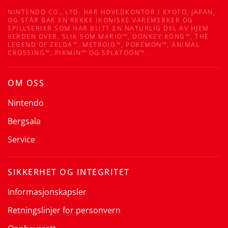
NINTENDO CO., LTD. HAR HOVEDKONTOR I KYOTO, JAPAN,
OG STÅR BAK EN REKKE IKONISKE VAREMERKER OG
SPILLSERIER SOM HAR BLITT EN NATURLIG DEL AV HJEM
VERDEN OVER, SLIK SOM MARIO™, DONKEY KONG™, THE
LEGEND OF ZELDA™, METROID™, POKÉMON™, ANIMAL
CROSSING™, PIKMIN™ OG SPLATOON™.
OM OSS
Nintendo
Bergsala
Service
SIKKERHET OG INTEGRITET
Informasjonskapsler
Retningslinjer for personvern