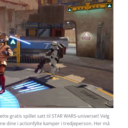
ette gratis spillet satt til STAR WARS-universet! Velg
ne dine i actionfylte kamper i tredjeperson. Her må