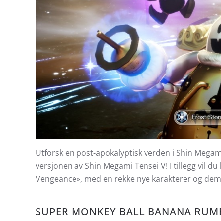
Utforsk en post-apokalyptisk verden i Shin Megam
versjonen av Shin Megami Tensei V! I tillegg vil du
Vengeance», med en rekke nye karakterer og demon
SUPER MONKEY BALL BANANA RUMBL