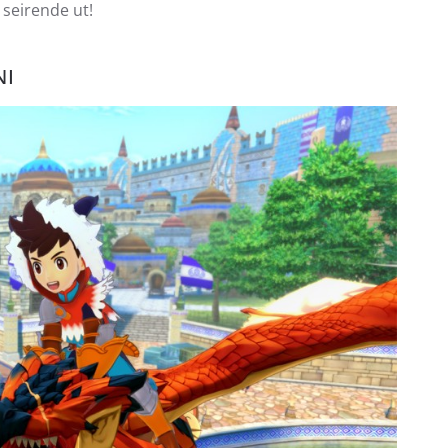
 seirende ut!
NI