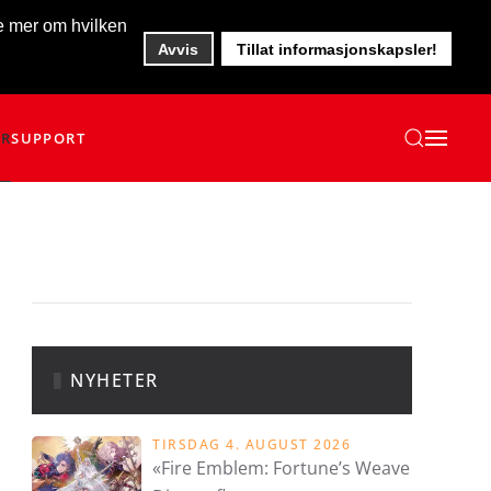
te mer om hvilken
Avvis
Tillat informasjonskapsler!
ER
SUPPORT
NYHETER
TIRSDAG 4. AUGUST 2026
«Fire Emblem: Fortune’s Weave