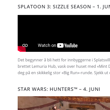
SPLATOON 3: SIZZLE SEASON – 1. JU
Det begynner å bli hett for innbyggerne i Splatsvil
brettet Lemuria Hub, vask over huset med «Mint D
deg på en skikkelig stor «Big Run»-runde. Sjekk ut 
STAR WARS: HUNTERS™ – 4. JUNI