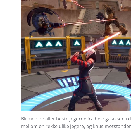
Bli med de aller beste jegerne fra hele galaksen i d
mellom en rekke ulike jegere, og knus motstander