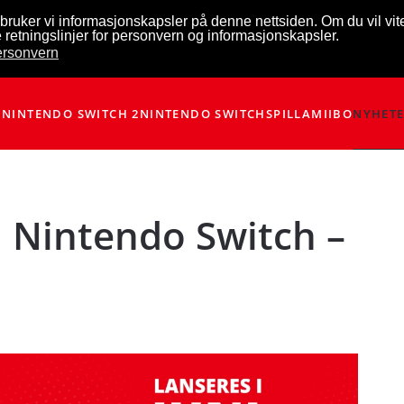
bruker vi informasjonskapsler på denne nettsiden. Om du vil vi
 retningslinjer for personvern og informasjonskapsler.
personvern
NINTENDO SWITCH 2
NINTENDO SWITCH
SPILL
AMIIBO
NYHET
l Nintendo Switch –