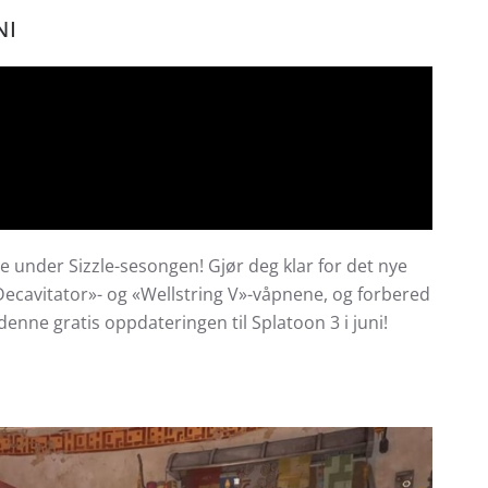
NI
le under Sizzle-sesongen! Gjør deg klar for det nye
ecavitator»- og «Wellstring V»-våpnene, og forbered
denne gratis oppdateringen til Splatoon 3 i juni!