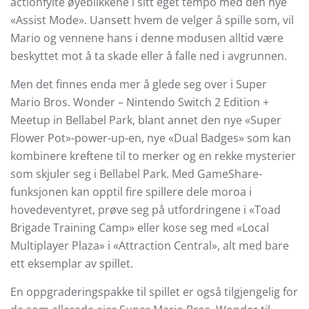
actionfylte øyeblikkene i sitt eget tempo med den nye
«Assist Mode». Uansett hvem de velger å spille som, vil
Mario og vennene hans i denne modusen alltid være
beskyttet mot å ta skade eller å falle ned i avgrunnen.
Men det finnes enda mer å glede seg over i Super
Mario Bros. Wonder – Nintendo Switch 2 Edition +
Meetup in Bellabel Park, blant annet den nye «Super
Flower Pot»-power-up-en, nye «Dual Badges» som kan
kombinere kreftene til to merker og en rekke mysterier
som skjuler seg i Bellabel Park. Med GameShare-
funksjonen kan opptil fire spillere dele moroa i
hovedeventyret, prøve seg på utfordringene i «Toad
Brigade Training Camp» eller kose seg med «Local
Multiplayer Plaza» i «Attraction Central», alt med bare
ett eksemplar av spillet.
En oppgraderingspakke til spillet er også tilgjengelig for