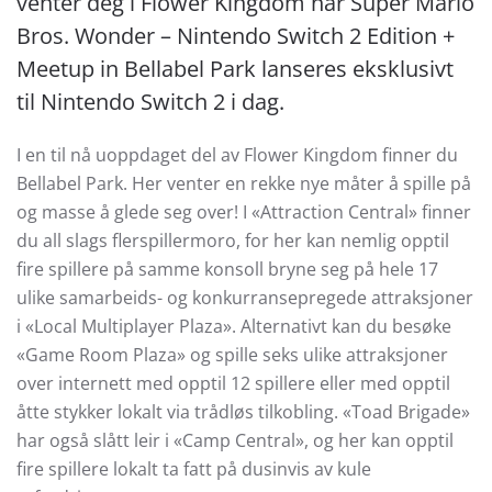
venter deg i Flower Kingdom når Super Mario
Bros. Wonder – Nintendo Switch 2 Edition +
Meetup in Bellabel Park lanseres eksklusivt
til Nintendo Switch 2 i dag.
I en til nå uoppdaget del av Flower Kingdom finner du
Bellabel Park. Her venter en rekke nye måter å spille på
og masse å glede seg over! I «Attraction Central» finner
du all slags flerspillermoro, for her kan nemlig opptil
fire spillere på samme konsoll bryne seg på hele 17
ulike samarbeids- og konkurransepregede attraksjoner
i «Local Multiplayer Plaza». Alternativt kan du besøke
«Game Room Plaza» og spille seks ulike attraksjoner
over internett med opptil 12 spillere eller med opptil
åtte stykker lokalt via trådløs tilkobling. «Toad Brigade»
har også slått leir i «Camp Central», og her kan opptil
fire spillere lokalt ta fatt på dusinvis av kule