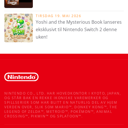
TIRSDAG 19. MAI 2026
Yoshi and the Mysterious Book lanseres
eksklusivt til Nintendo Switch 2 denne
uken!
NINTENDO CO., LTD. HAR HOVEDKONTOR I KYOTO, JAPAN,
OG STÅR BAK EN REKKE IKONISKE VAREMERKER OG
SPILLSERIER SOM HAR BLITT EN NATURLIG DEL AV HJEM
VERDEN OVER, SLIK SOM MARIO™, DONKEY KONG™, THE
LEGEND OF ZELDA™, METROID™, POKÉMON™, ANIMAL
CROSSING™, PIKMIN™ OG SPLATOON™.