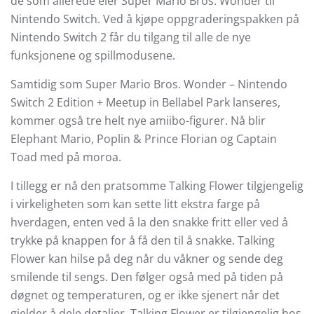
de som allerede eier Super Mario Bros. Wonder til
Nintendo Switch. Ved å kjøpe oppgraderingspakken på
Nintendo Switch 2 får du tilgang til alle de nye
funksjonene og spillmodusene.
Samtidig som Super Mario Bros. Wonder – Nintendo
Switch 2 Edition + Meetup in Bellabel Park lanseres,
kommer også tre helt nye amiibo-figurer. Nå blir
Elephant Mario, Poplin & Prince Florian og Captain
Toad med på moroa.
I tillegg er nå den pratsomme Talking Flower tilgjengelig
i virkeligheten som kan sette litt ekstra farge på
hverdagen, enten ved å la den snakke fritt eller ved å
trykke på knappen for å få den til å snakke. Talking
Flower kan hilse på deg når du våkner og sende deg
smilende til sengs. Den følger også med på tiden på
døgnet og temperaturen, og er ikke sjenert når det
gjelder å dele detaljer. Talking Flower er tilgjengelig hos