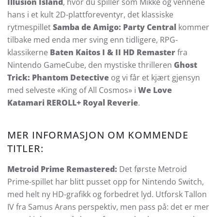
Illusion Island
, hvor du spiller som Mikke og vennene
hans i et kult 2D-plattforeventyr, det klassiske
rytmespillet
Samba de Amigo: Party Central
kommer
tilbake med enda mer sving enn tidligere, RPG-
klassikerne
Baten Kaitos I & II HD Remaster
fra
Nintendo GameCube, den mystiske thrilleren
Ghost
Trick: Phantom Detective
og vi får et kjært gjensyn
med selveste «King of All Cosmos» i
We Love
Katamari REROLL+ Royal Reverie
.
MER INFORMASJON OM KOMMENDE
TITLER:
Metroid Prime Remastered:
Det første Metroid
Prime-spillet har blitt pusset opp for Nintendo Switch,
med helt ny HD-grafikk og forbedret lyd. Utforsk Tallon
IV fra Samus Arans perspektiv, men pass på: det er mer