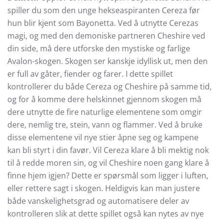
spiller du som den unge hekseaspiranten Cereza før
hun blir kjent som Bayonetta. Ved å utnytte Cerezas
magi, og med den demoniske partneren Cheshire ved
din side, må dere utforske den mystiske og farlige
Avalon-skogen. Skogen ser kanskje idyllisk ut, men den
er full av gåter, fiender og farer. I dette spillet
kontrollerer du både Cereza og Cheshire på samme tid,
og for å komme dere helskinnet gjennom skogen må
dere utnytte de fire naturlige elementene som omgir
dere, nemlig tre, stein, vann og flammer. Ved å bruke
disse elementene vil nye stier åpne seg og kampene
kan bli styrt i din favør. Vil Cereza klare å bli mektig nok
til å redde moren sin, og vil Cheshire noen gang klare å
finne hjem igjen? Dette er spørsmål som ligger i luften,
eller rettere sagt i skogen. Heldigvis kan man justere
både vanskelighetsgrad og automatisere deler av
kontrolleren slik at dette spillet også kan nytes av nye