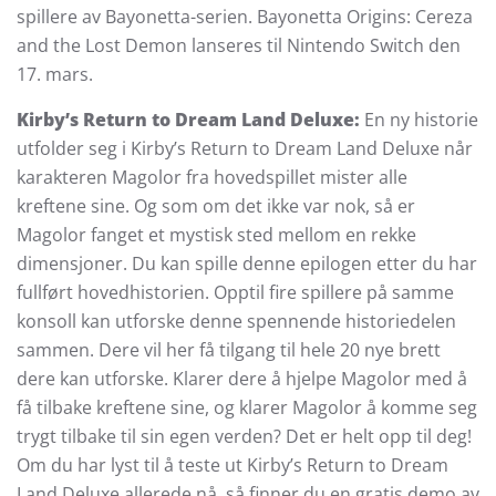
spillere av Bayonetta-serien. Bayonetta Origins: Cereza
and the Lost Demon lanseres til Nintendo Switch den
17. mars.
Kirby’s Return to Dream Land Deluxe:
En ny historie
utfolder seg i Kirby’s Return to Dream Land Deluxe når
karakteren Magolor fra hovedspillet mister alle
kreftene sine. Og som om det ikke var nok, så er
Magolor fanget et mystisk sted mellom en rekke
dimensjoner. Du kan spille denne epilogen etter du har
fullført hovedhistorien. Opptil fire spillere på samme
konsoll kan utforske denne spennende historiedelen
sammen. Dere vil her få tilgang til hele 20 nye brett
dere kan utforske. Klarer dere å hjelpe Magolor med å
få tilbake kreftene sine, og klarer Magolor å komme seg
trygt tilbake til sin egen verden? Det er helt opp til deg!
Om du har lyst til å teste ut Kirby’s Return to Dream
Land Deluxe allerede nå, så finner du en gratis demo av