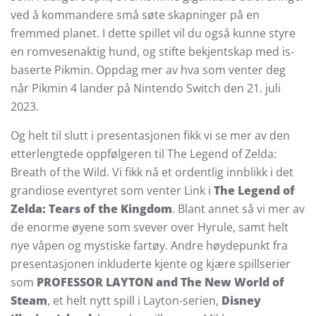
ved å kommandere små søte skapninger på en
fremmed planet. I dette spillet vil du også kunne styre
en romvesenaktig hund, og stifte bekjentskap med is-
baserte Pikmin. Oppdag mer av hva som venter deg
når Pikmin 4 lander på Nintendo Switch den 21. juli
2023.
Og helt til slutt i presentasjonen fikk vi se mer av den
etterlengtede oppfølgeren til The Legend of Zelda:
Breath of the Wild. Vi fikk nå et ordentlig innblikk i det
grandiose eventyret som venter Link i
The Legend of
Zelda: Tears of the Kingdom
. Blant annet så vi mer av
de enorme øyene som svever over Hyrule, samt helt
nye våpen og mystiske fartøy. Andre høydepunkt fra
presentasjonen inkluderte kjente og kjære spillserier
som
PROFESSOR LAYTON and The New World of
Steam
, et helt nytt spill i Layton-serien,
Disney