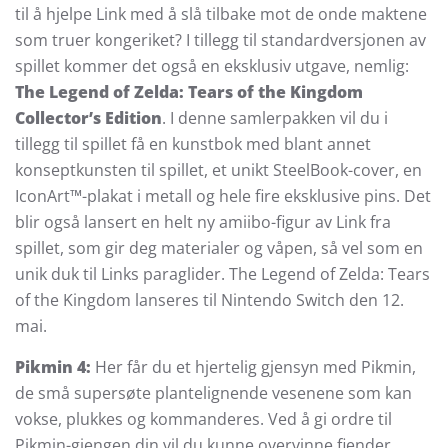
til å hjelpe Link med å slå tilbake mot de onde maktene
som truer kongeriket? I tillegg til standardversjonen av
spillet kommer det også en eksklusiv utgave, nemlig:
The Legend of Zelda: Tears of the Kingdom
Collector’s Edition
. I denne samlerpakken vil du i
tillegg til spillet få en kunstbok med blant annet
konseptkunsten til spillet, et unikt SteelBook-cover, en
IconArt™-plakat i metall og hele fire eksklusive pins. Det
blir også lansert en helt ny amiibo-figur av Link fra
spillet, som gir deg materialer og våpen, så vel som en
unik duk til Links paraglider. The Legend of Zelda: Tears
of the Kingdom lanseres til Nintendo Switch den 12.
mai.
Pikmin 4:
Her får du et hjertelig gjensyn med Pikmin,
de små supersøte plantelignende vesenene som kan
vokse, plukkes og kommanderes. Ved å gi ordre til
Pikmin-gjengen din vil du kunne overvinne fiender