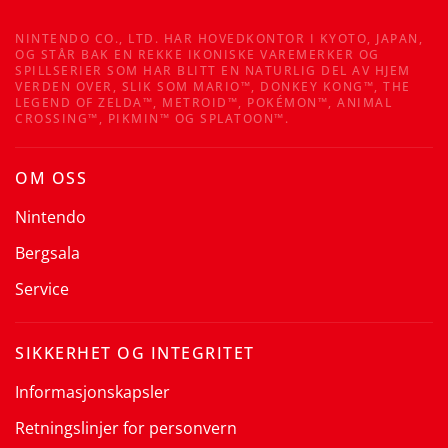
NINTENDO CO., LTD. HAR HOVEDKONTOR I KYOTO, JAPAN,
OG STÅR BAK EN REKKE IKONISKE VAREMERKER OG
SPILLSERIER SOM HAR BLITT EN NATURLIG DEL AV HJEM
VERDEN OVER, SLIK SOM MARIO™, DONKEY KONG™, THE
LEGEND OF ZELDA™, METROID™, POKÉMON™, ANIMAL
CROSSING™, PIKMIN™ OG SPLATOON™.
OM OSS
Nintendo
Bergsala
Service
SIKKERHET OG INTEGRITET
Informasjonskapsler
Retningslinjer for personvern