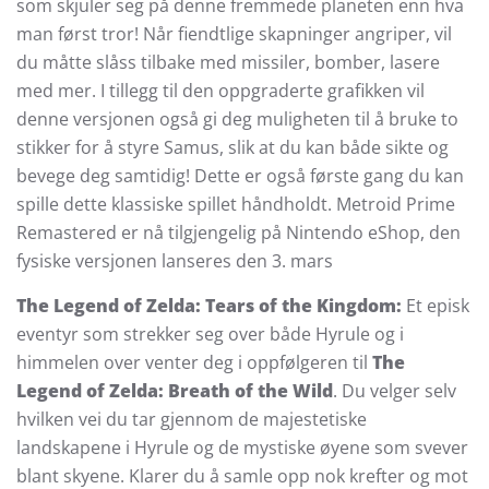
som skjuler seg på denne fremmede planeten enn hva
man først tror! Når fiendtlige skapninger angriper, vil
du måtte slåss tilbake med missiler, bomber, lasere
med mer. I tillegg til den oppgraderte grafikken vil
denne versjonen også gi deg muligheten til å bruke to
stikker for å styre Samus, slik at du kan både sikte og
bevege deg samtidig! Dette er også første gang du kan
spille dette klassiske spillet håndholdt. Metroid Prime
Remastered er nå tilgjengelig på Nintendo eShop, den
fysiske versjonen lanseres den 3. mars
The Legend of Zelda: Tears of the Kingdom:
Et episk
eventyr som strekker seg over både Hyrule og i
himmelen over venter deg i oppfølgeren til
The
Legend of Zelda: Breath of the Wild
. Du velger selv
hvilken vei du tar gjennom de majestetiske
landskapene i Hyrule og de mystiske øyene som svever
blant skyene. Klarer du å samle opp nok krefter og mot