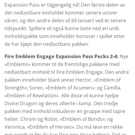
Expansion Pass er tilgjengelig nå! Den første delen av
det nedlastbare innholdet kommer senere utover
våren, og den andre delen vil bli lansert ved et senere
tidspunkt. Spillere vil også kunne laste ned en unik
innholdspakke som inneholder bonuser i spillet etter
de har kjøpt den nedlastbare pakken.
Fire Emblem Engage Expansion Pass Packs 2-4:
Nye
«Emblems» kommer til de fremtidige pakkene med
nedlastbart innhold til Fire Emblem Engage. Den andre
pakken inneholder blant annet Hector, «Emblem of
Strength»; Soren, «Emblem of Acumen»; og Camilla,
«Emblem of Revelation». Alle disse vil kunne hjelpe
Divine Dragon og deres allierte i kamp. Den tredje
pakken med innhold inkluderer en gruppe med tapre
helter: Chrom og Robin, «Emblem of Bonds»; og
Veronica, «Emblem of Heroes». Du må løse en rekke
nye oppdrag før du kan låse opp disse heltene. Det er