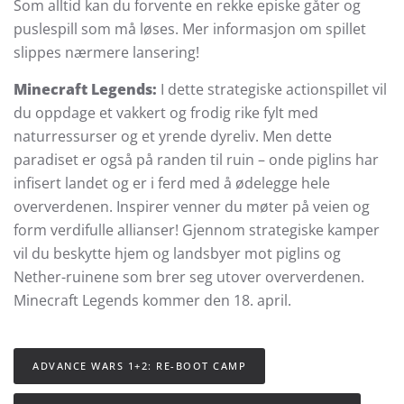
Som alltid kan du forvente en rekke episke gåter og
puslespill som må løses. Mer informasjon om spillet
slippes nærmere lansering!
Minecraft Legends:
I dette strategiske actionspillet vil
du oppdage et vakkert og frodig rike fylt med
naturressurser og et yrende dyreliv. Men dette
paradiset er også på randen til ruin – onde piglins har
infisert landet og er i ferd med å ødelegge hele
oververdenen. Inspirer venner du møter på veien og
form verdifulle allianser! Gjennom strategiske kamper
vil du beskytte hjem og landsbyer mot piglins og
Nether-ruinene som brer seg utover oververdenen.
Minecraft Legends kommer den 18. april.
ADVANCE WARS 1+2: RE-BOOT CAMP