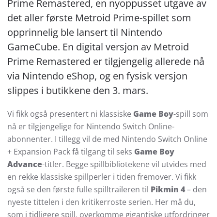
Prime Remastered, en nyoppusset utgave av
det aller første Metroid Prime-spillet som
opprinnelig ble lansert til Nintendo
GameCube. En digital versjon av Metroid
Prime Remastered er tilgjengelig allerede nå
via Nintendo eShop, og en fysisk versjon
slippes i butikkene den 3. mars.
Vi fikk også presentert ni klassiske
Game Boy
-spill som
nå er tilgjengelige for Nintendo Switch Online-
abonnenter. I tillegg vil de med Nintendo Switch Online
+ Expansion Pack få tilgang til seks
Game Boy
Advance
-titler. Begge spillbibliotekene vil utvides med
en rekke klassiske spillperler i tiden fremover. Vi fikk
også se den første fulle spilltraileren til
Pikmin 4
– den
nyeste tittelen i den kritikerroste serien. Her må du,
som i tidligere spill, overkomme gigantiske utfordringer